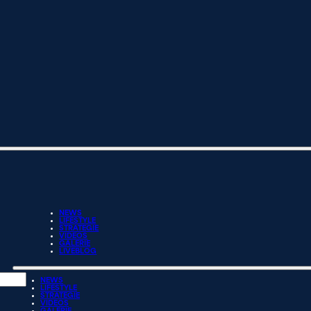
NEWS
LIFESTYLE
STRATEGIE
VIDEOS
GALERIE
LIVEBLOG
NEWS
LIFESTYLE
STRATEGIE
VIDEOS