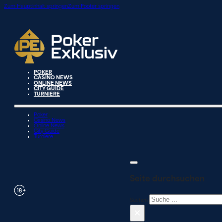
Zum Hauptinhalt springen
Zum Footer springen
POKER
CASINO NEWS
ONLINE NEWS
CITY GUIDE
TURNIERE
Poker
Casino News
Online News
City Guide
Turniere
Seite durchsuchen
Suchen
×