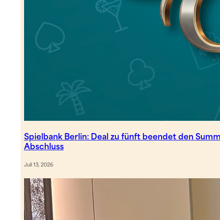
Spielbank Berlin: Deal zu fünft beendet den Sum
Abschluss
Juli 13, 2026