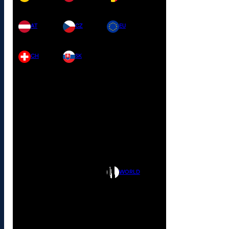
AT
CZ
EU
CH
SK
WORLD