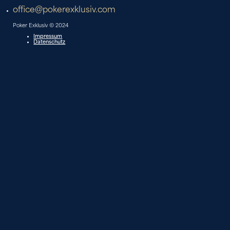
office@pokerexklusiv.com
Poker Exklusiv © 2024
Impressum
Datenschutz