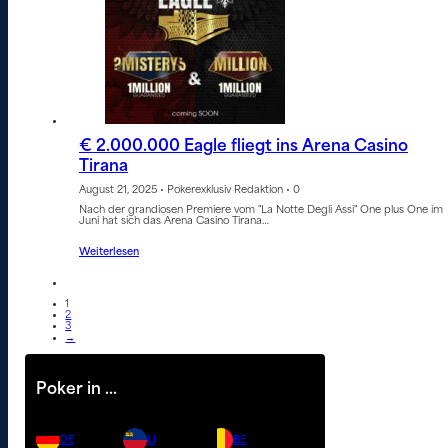
€ 2.000.000 Eagle fliegt ins Arena Casino
Tirana
August 21, 2025 • Pokerexklusiv Redaktion • 0
Nach der grandiosen Premiere vom "La Notte Degli Assi" One plus One im
Juni hat sich das Arena Casino Tirana…
Weiterlesen
1
2
3
→
Poker in …
DE
LI
BE