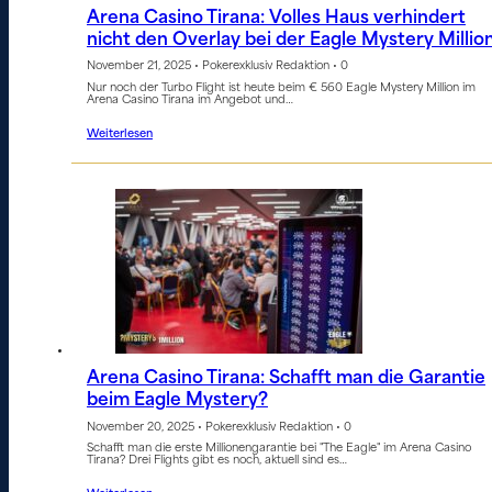
Arena Casino Tirana: Volles Haus verhindert
nicht den Overlay bei der Eagle Mystery Millio
November 21, 2025 • Pokerexklusiv Redaktion • 0
Nur noch der Turbo Flight ist heute beim € 560 Eagle Mystery Million im
Arena Casino Tirana im Angebot und…
Weiterlesen
Arena Casino Tirana: Schafft man die Garantie
beim Eagle Mystery?
November 20, 2025 • Pokerexklusiv Redaktion • 0
Schafft man die erste Millionengarantie bei "The Eagle" im Arena Casino
Tirana? Drei Flights gibt es noch, aktuell sind es…