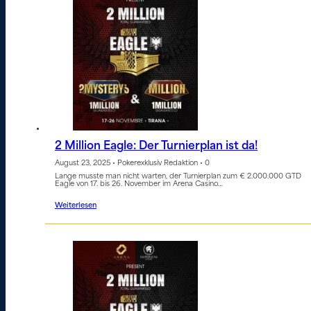
2 Million Eagle: Der Turnierplan ist da!
August 23, 2025 • Pokerexklusiv Redaktion • 0
Lange musste man nicht warten, der Turnierplan zum € 2.000.000 GTD
Eagle von 17. bis 26. November im Arena Casino…
Weiterlesen