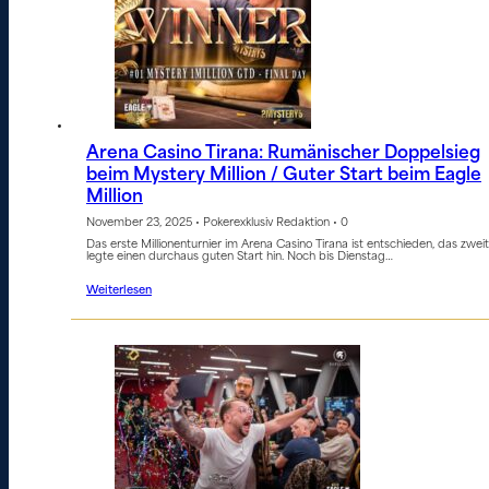
Arena Casino Tirana: Rumänischer Doppelsieg
beim Mystery Million / Guter Start beim Eagle
Million
November 23, 2025 • Pokerexklusiv Redaktion • 0
Das erste Millionenturnier im Arena Casino Tirana ist entschieden, das zwei
legte einen durchaus guten Start hin. Noch bis Dienstag…
Weiterlesen