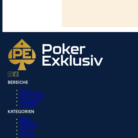
BEREICHE
Poker
Casino News
Online News
City Guide
Turniere
KATEGORIEN
News
Lifestyle
Strategie
Videos
Galerie
Liveblog