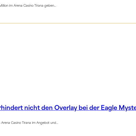
Million im Arena Casino Tirana geben…
rhindert nicht den Overlay bei der Eagle Myste
im Arena Casino Tirana im Angebot und…