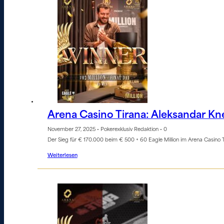
Arena Casino Tirana: Aleksandar Kne
November 27, 2025 • Pokerexklusiv Redaktion • 0
Der Sieg für € 170.000 beim € 500 + 60 Eagle Million im Arena Casino 
Weiterlesen