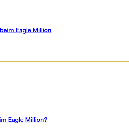
beim Eagle Million
im Eagle Million?