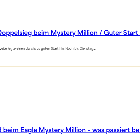
oppelsieg beim Mystery Million / Guter Start 
zweite legte einen durchaus guten Start hin. Noch bis Dienstag…
 beim Eagle Mystery Million – was passiert be