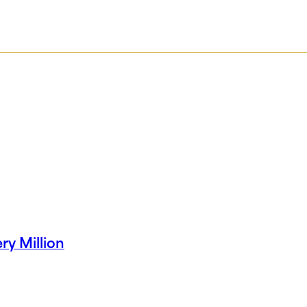
ry Million