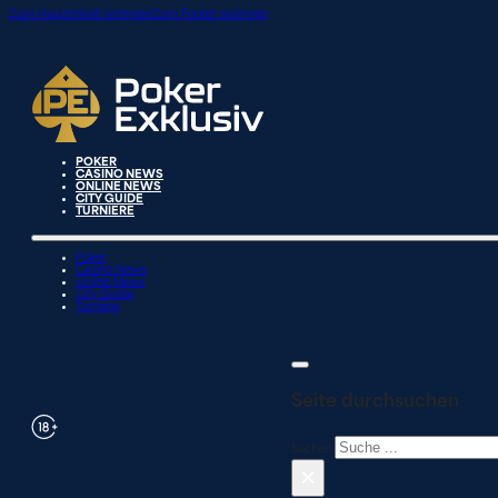
Zum Hauptinhalt springen
Zum Footer springen
POKER
CASINO NEWS
ONLINE NEWS
CITY GUIDE
TURNIERE
Poker
Casino News
Online News
City Guide
Turniere
Seite durchsuchen
Suchen
×