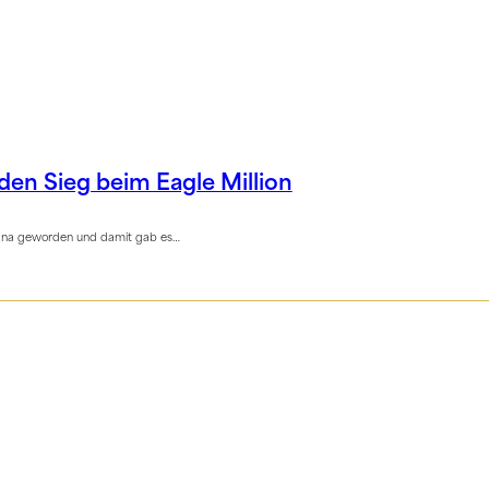
den Sieg beim Eagle Million
Tirana geworden und damit gab es…