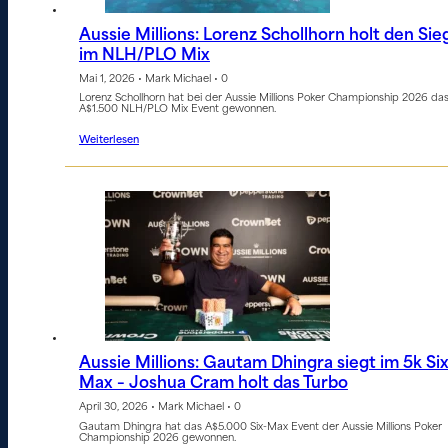
Aussie Millions: Lorenz Schollhorn holt den Sie
im NLH/PLO Mix
Mai 1, 2026 • Mark Michael • 0
Lorenz Schollhorn hat bei der Aussie Millions Poker Championship 2026 da
A$1.500 NLH/PLO Mix Event gewonnen.
Weiterlesen
Aussie Millions: Gautam Dhingra siegt im 5k Six
Max – Joshua Cram holt das Turbo
April 30, 2026 • Mark Michael • 0
Gautam Dhingra hat das A$5.000 Six-Max Event der Aussie Millions Poker
Championship 2026 gewonnen.