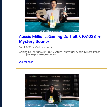
Aussie Millions: Gening Dai holt €107.023 im
Mystery Bounty
Mai 1, 2026 • Mark Michael • 0
Gening Dai hat das A$1.500 Mystery Bounty der Aussie Millions Poker
Championship 2026 gewonnen.
Weiterlesen