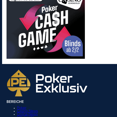
BEREICHE
Poker
Casino News
Online News