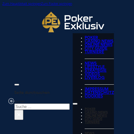
Zum Hauptinhalt springen
Zum Footer springen
POKER
CASINO NEWS
ONLINE NEWS
CITY GUIDE
TURNIERE
NEWS
LIFESTYLE
STRATEGIE
VIDEOS
LIVEBLOG
IMPRESSUM
Seite durchsuchen
DATENSCHUTZ
COOKIES
Suchen
POKER
×
CASINO NEWS
ONLINE NEWS
CITY GUIDE
TURNIERE
NEWS