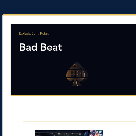
Exklusiv. Echt. Poker.
Bad Beat