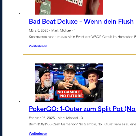
Bad Beat Deluxe – Wenn dein Flush g
März 5, 2025 • Mark Michael • 1
Kontroverse rund um das Main Event der WSOP Circuit im Horseshoe B
Weiterlesen
PokerGO: 1-Outer zum Split Pot (No
Februar 26, 2025 • Mark Michael • 0
Beim $50/$100 Cash Game von “No Gamble, No Future” kam es zu eine
Weiterlesen