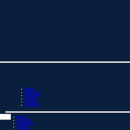
NEWS
LIFESTYLE
STRATEGIE
VIDEOS
GALERIE
LIVEBLOG
NEWS
LIFESTYLE
STRATEGIE
VIDEOS