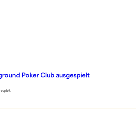
ground Poker Club ausgespielt
spielt.