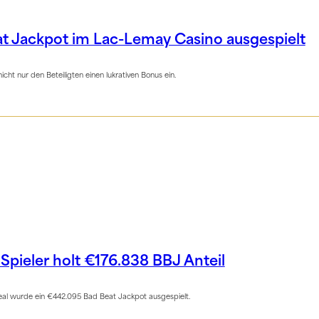
t Jackpot im Lac-Lemay Casino ausgespielt
t nur den Beteiligten einen lukrativen Bonus ein.
Spieler holt €176.838 BBJ Anteil
real wurde ein €442.095 Bad Beat Jackpot ausgespielt.