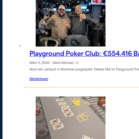
Playground Poker Club: €554.416 B
März 5, 2026 • Mark Michael • 0
Noch ein Jackpot in Montreal ausgespielt. Dieses Mal im Playground Po
Weiterlesen