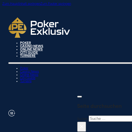
Zum Hauptinhalt springen
Zum Footer springen
POKER
CASINO NEWS
ONLINE NEWS
CITY GUIDE
TURNIERE
Poker
Casino News
Online News
City Guide
Turniere
Seite durchsuchen
Suchen
×