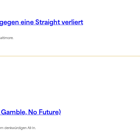
egen eine Straight verliert
altimore.
 Gamble, No Future)
m denkwürdigen All-In.