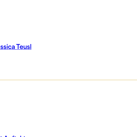
ssica Teusl