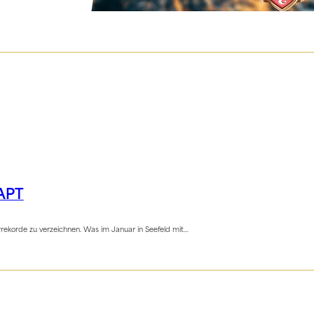
CAPT
errekorde zu verzeichnen. Was im Januar in Seefeld mit…