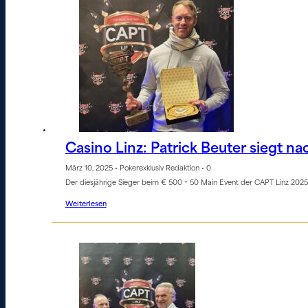
Casino Linz: Patrick Beuter siegt n
März 10, 2025 • Pokerexklusiv Redaktion • 0
Der diesjährige Sieger beim € 500 + 50 Main Event der CAPT Linz 2025 i
Weiterlesen