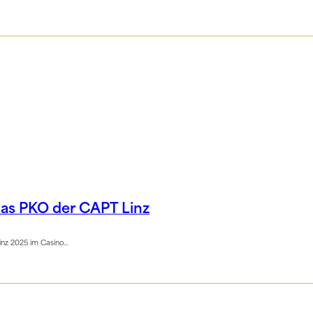
 das PKO der CAPT Linz
inz 2025 im Casino…