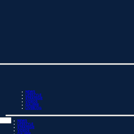
NEWS
LIFESTYLE
STRATEGIE
VIDEOS
GALERIE
LIVEBLOG
NEWS
LIFESTYLE
STRATEGIE
VIDEOS