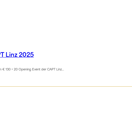
PT Linz 2025
im € 130 + 20 Opening Event der CAPT Linz…