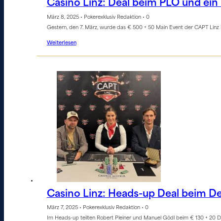
Casino Linz: Deal beim PLO und ein
März 8, 2025 • Pokerexklusiv Redaktion • 0
Gestern, den 7. März, wurde das € 500 + 50 Main Event der CAPT Linz 
Weiterlesen
Casino Linz: Heads-up Deal beim D
März 7, 2025 • Pokerexklusiv Redaktion • 0
Im Heads-up teilten Robert Pleiner und Manuel Gödl beim € 130 + 20 D