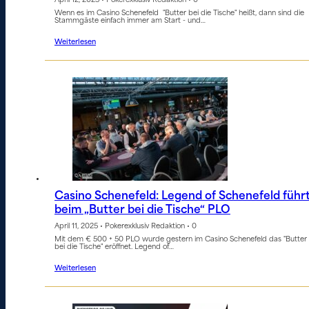
April 12, 2025 • Pokerexklusiv Redaktion • 0
Wenn es im Casino Schenefeld "Butter bei die Tische" heißt, dann sind die
Stammgäste einfach immer am Start - und…
Weiterlesen
Casino Schenefeld: Legend of Schenefeld führ
beim „Butter bei die Tische“ PLO
April 11, 2025 • Pokerexklusiv Redaktion • 0
Mit dem € 500 + 50 PLO wurde gestern im Casino Schenefeld das "Butter
bei die Tische" eröffnet. Legend of…
Weiterlesen