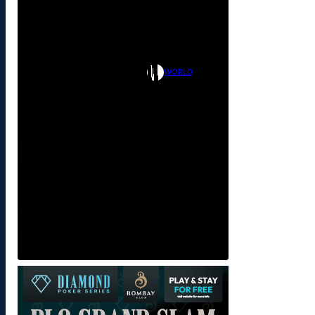
WORLD