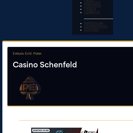
LIFESTYLE
STRATEGIE
VIDEOS
LIVEBLOG
IMPRESSUM
DATENSCHUTZ
COOKIES
Exklusiv. Echt. Poker.
Casino Schenfeld