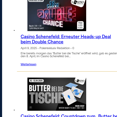
Casino Schenefeld: Erneuter Heads-up Deal
beim Double Chance
April 9, 2025 • Pokerexklusiv Redaktion • 0
Ehe bereits morgen das "Butter bei die Tische" eröffnet wird, gab es gester
den 8. April, im Casino Schenefeld bei…
Weiterlesen
Casino Schenefeld: Countdown zum „Butter be