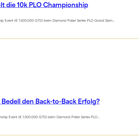
lt die 10k PLO Championship
nship Event (€ 1.500.000 GTD) beim Diamond Poker Series PLO Grand Slam…
Bedell den Back-to-Back Erfolg?
ionship Event (€ 1.500.000 GTD) beim Diamond Poker Series PLO…