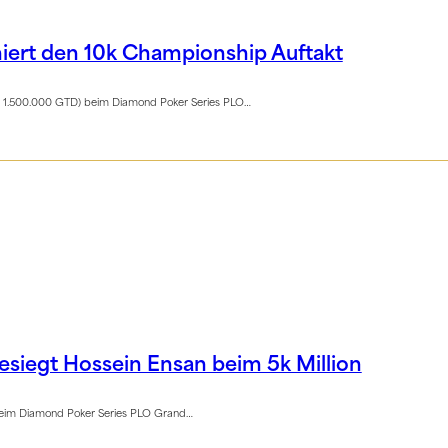
niert den 10k Championship Auftakt
€ 1.500.000 GTD) beim Diamond Poker Series PLO…
siegt Hossein Ensan beim 5k Million
 beim Diamond Poker Series PLO Grand…