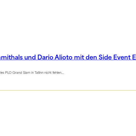
ithals und Dario Alioto mit den Side Event E
es PLO Grand Slam in Tallinn nicht fehlen.…