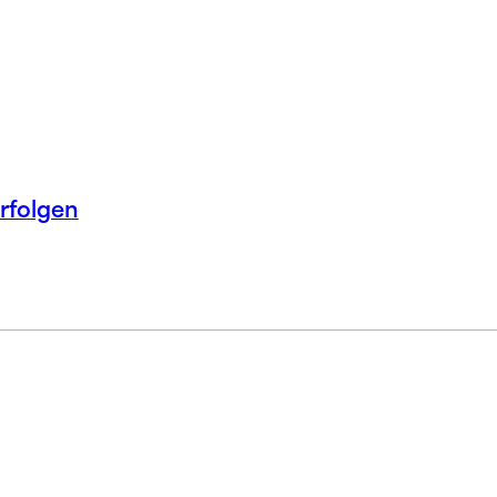
rfolgen