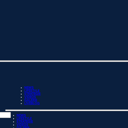
NEWS
LIFESTYLE
STRATEGIE
VIDEOS
GALERIE
LIVEBLOG
NEWS
LIFESTYLE
STRATEGIE
VIDEOS