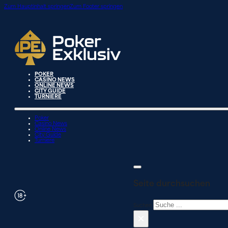
Zum Hauptinhalt springen
Zum Footer springen
POKER
CASINO NEWS
ONLINE NEWS
CITY GUIDE
TURNIERE
Poker
Casino News
Online News
City Guide
Turniere
Seite durchsuchen
Suchen
×