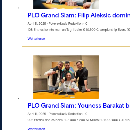
PLO Grand Slam: Filip Aleksic domi
April 11, 2025 • Pokerexklusiv Redaktion • 0
108 Entries konnte man an Tag 1 beim € 10.300 Championship Event (
Weiterlesen
PLO Grand Slam: Youness Barakat be
April 11, 2025 • Pokerexklusiv Redaktion • 0
202 Entries sind es beim € 5.000 + 200 5k Million (€ 1.000.000 GTD)
Weiterlesen