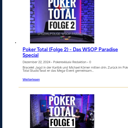
Poker Total (Folge 2) – Das WSOP Paradise
Special
Dezember 22, 2024 • Pokerexklusiv Redaktion • 0
Bracelet Jagd in der Karibik und Michael Körner mitten drin. Zurück im Pok
Total Studio fasst er das Mega-Event gemeinsam…
Weiterlesen