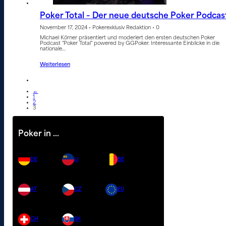
Poker Total – Der neue deutsche Poker Podcas
November 17, 2024 • Pokerexklusiv Redaktion • 0
Michael Körner präsentiert und moderiert den ersten deutschen Poker
Podcast "Poker Total" powered by GGPoker. Interessante Einblicke in die
nationale…
Weiterlesen
←
1
2
3
Poker in …
DE
LI
BE
AT
CZ
EU
CH
SK