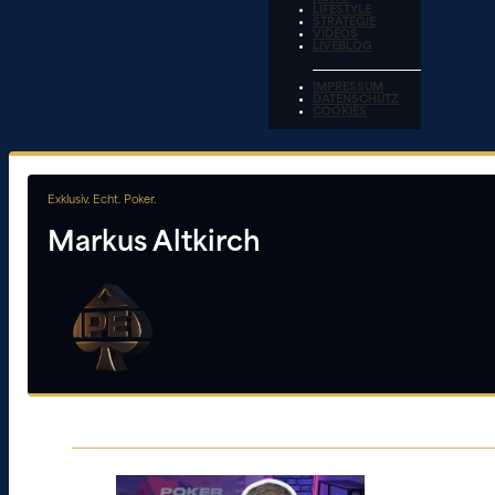
LIFESTYLE
STRATEGIE
VIDEOS
LIVEBLOG
IMPRESSUM
DATENSCHUTZ
COOKIES
Exklusiv. Echt. Poker.
Markus Altkirch