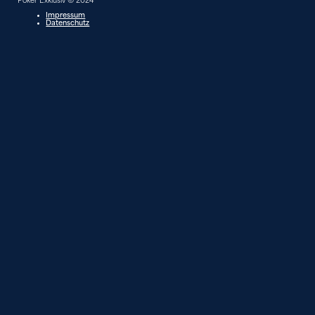
Poker Exklusiv © 2024
Impressum
Datenschutz