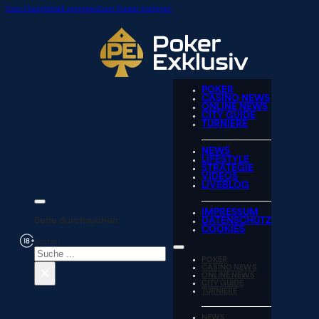
Zum Hauptinhalt springen
Zum Footer springen
POKER
CASINO NEWS
ONLINE NEWS
CITY GUIDE
TURNIERE
NEWS
LIFESTYLE
STRATEGIE
VIDEOS
LIVEBLOG
IMPRESSUM
Seite durchsuchen
DATENSCHUTZ
COOKIES
Suchen
POKER
×
CASINO NEWS
ONLINE NEWS
CITY GUIDE
TURNIERE
NEWS