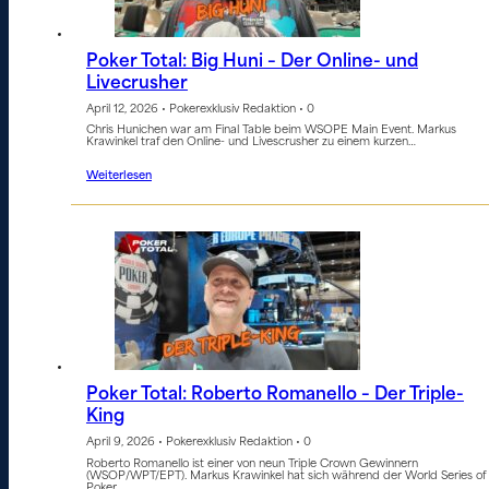
Poker Total: Big Huni – Der Online- und
Livecrusher
April 12, 2026 • Pokerexklusiv Redaktion • 0
Chris Hunichen war am Final Table beim WSOPE Main Event. Markus
Krawinkel traf den Online- und Livescrusher zu einem kurzen…
Weiterlesen
Poker Total: Roberto Romanello – Der Triple-
King
April 9, 2026 • Pokerexklusiv Redaktion • 0
Roberto Romanello ist einer von neun Triple Crown Gewinnern
(WSOP/WPT/EPT). Markus Krawinkel hat sich während der World Series of
Poker…