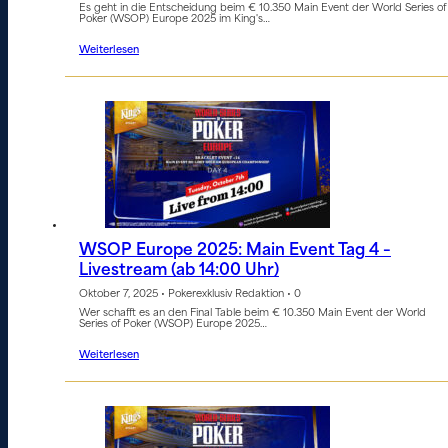
Es geht in die Entscheidung beim € 10.350 Main Event der World Series of
Poker (WSOP) Europe 2025 im King's…
Weiterlesen
WSOP Europe 2025: Main Event Tag 4 –
Livestream (ab 14:00 Uhr)
Oktober 7, 2025 • Pokerexklusiv Redaktion • 0
Wer schafft es an den Final Table beim € 10.350 Main Event der World
Series of Poker (WSOP) Europe 2025…
Weiterlesen