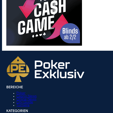
BEREICHE
Poker
Casino News
Online News
City Guide
Turniere
KATEGORIEN