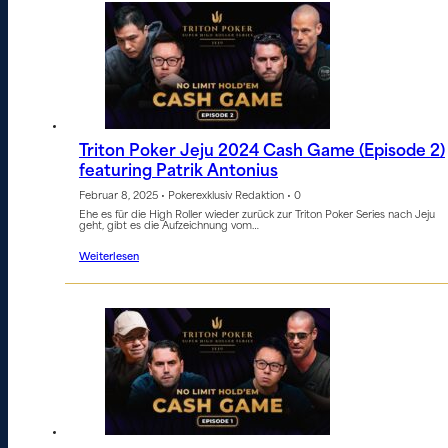
Triton Poker Jeju 2024 Cash Game (Episode 2)
featuring Patrik Antonius
Februar 8, 2025 • Pokerexklusiv Redaktion • 0
Ehe es für die High Roller wieder zurück zur Triton Poker Series nach Jeju
geht, gibt es die Aufzeichnung vom…
Weiterlesen