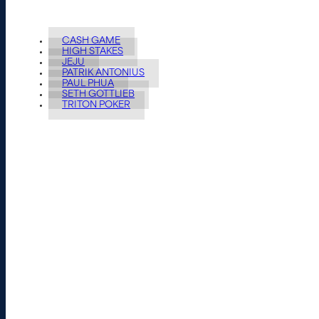
CASH GAME
HIGH STAKES
JEJU
PATRIK ANTONIUS
PAUL PHUA
SETH GOTTLIEB
TRITON POKER