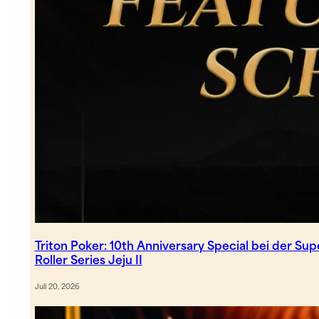
Triton Poker: 10th Anniversary Special bei der Sup
Roller Series Jeju II
Juli 20, 2026