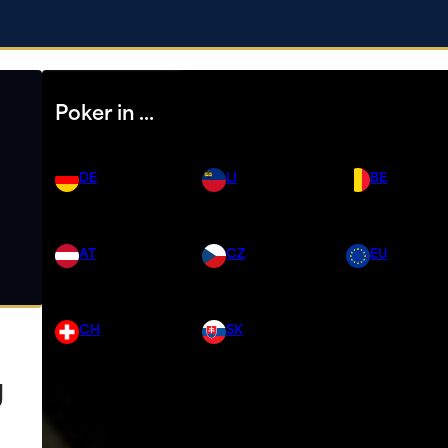
Poker in …
DE
LI
BE
AT
CZ
EU
CH
SK
g