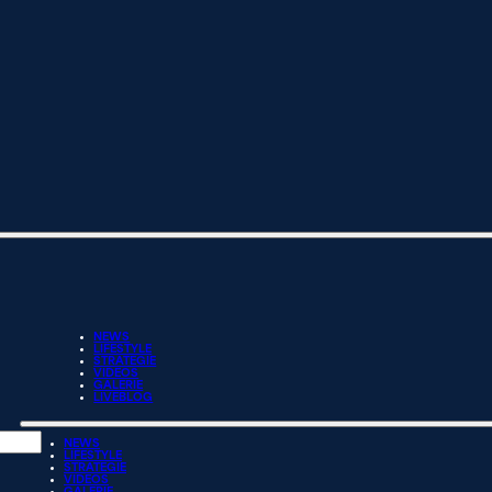
NEWS
LIFESTYLE
STRATEGIE
VIDEOS
GALERIE
LIVEBLOG
NEWS
LIFESTYLE
STRATEGIE
VIDEOS