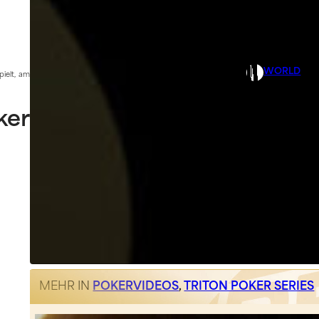
WORLD
pielt, am
ker
MEHR IN
POKERVIDEOS
,
TRITON POKER SERIES