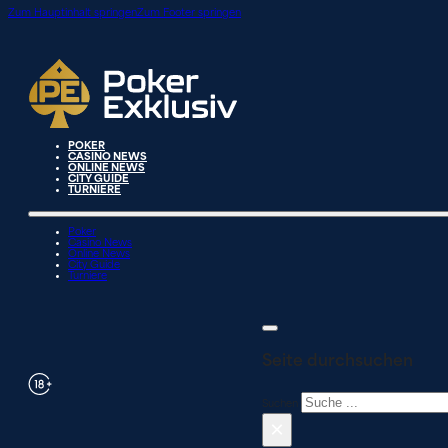
Zum Hauptinhalt springen
Zum Footer springen
POKER
CASINO NEWS
ONLINE NEWS
CITY GUIDE
TURNIERE
Poker
Casino News
Online News
City Guide
Turniere
Seite durchsuchen
Suchen
×