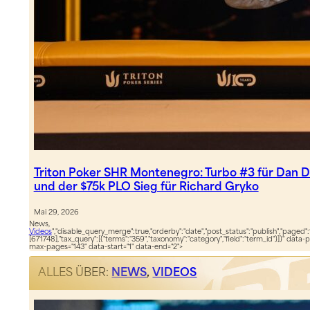
Triton Poker SHR Montenegro: Turbo #3 für Dan 
und der $75k PLO Sieg für Richard Gryko
Mai 29, 2026
News,
Videos
","disable_query_merge":true,"orderby":"date","post_status":"publish","paged":1
[671748],"tax_query":[{"terms":"359","taxonomy":"category","field":"term_id"}]}" data-
max-pages="143" data-start="1" data-end="2">
ALLES ÜBER:
NEWS
,
VIDEOS