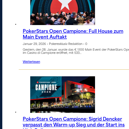
PokerStars Open Campione: Full House zum
Main Event Auftakt
Januar 29, 2026 • Pokerexklusiv Redaktion • 0
Gestern, den 28. Januar, wurde das € 1.100 Main Event der PokerStars Op
im Casino di Campione eröffnet, mit 533…
Weiterlesen
PokerStars Open Campione: Sigrid Dencker
verpasst den Warm-up Sieg und der Start ins