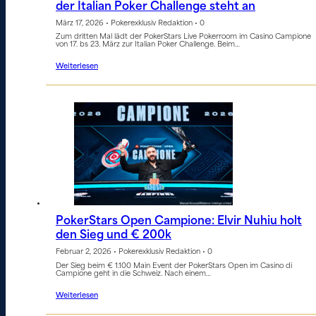
der Italian Poker Challenge steht an
März 17, 2026 • Pokerexklusiv Redaktion • 0
Zum dritten Mal lädt der PokerStars Live Pokerroom im Casino Campione
von 17. bs 23. März zur Italian Poker Challenge. Beim…
Weiterlesen
PokerStars Open Campione: Elvir Nuhiu holt
den Sieg und € 200k
Februar 2, 2026 • Pokerexklusiv Redaktion • 0
Der Sieg beim € 1.100 Main Event der PokerStars Open im Casino di
Campione geht in die Schweiz. Nach einem…
Weiterlesen