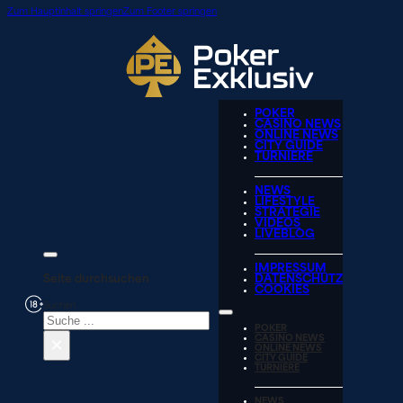
Zum Hauptinhalt springen
Zum Footer springen
POKER
CASINO NEWS
ONLINE NEWS
CITY GUIDE
TURNIERE
NEWS
LIFESTYLE
STRATEGIE
VIDEOS
LIVEBLOG
IMPRESSUM
Seite durchsuchen
DATENSCHUTZ
COOKIES
Suchen
POKER
×
CASINO NEWS
ONLINE NEWS
CITY GUIDE
TURNIERE
NEWS