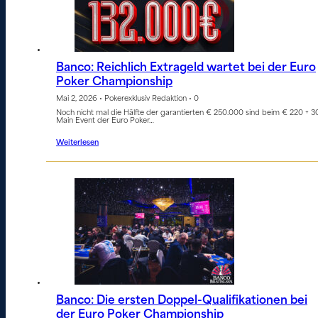
Banco: Reichlich Extrageld wartet bei der Euro
Poker Championship
Mai 2, 2026 • Pokerexklusiv Redaktion • 0
Noch nicht mal die Hälfte der garantierten € 250.000 sind beim € 220 + 3
Main Event der Euro Poker…
Weiterlesen
Banco: Die ersten Doppel-Qualifikationen bei
der Euro Poker Championship