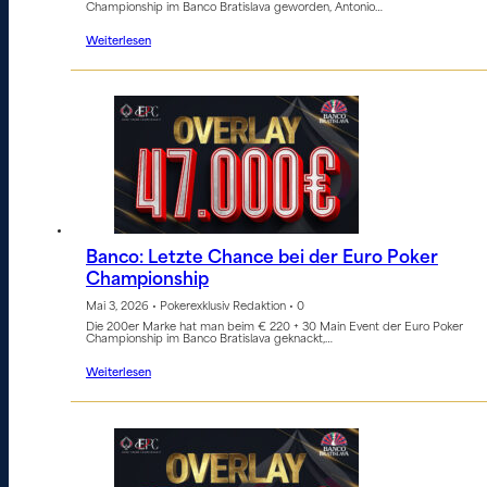
Championship im Banco Bratislava geworden, Antonio…
Weiterlesen
Banco: Letzte Chance bei der Euro Poker
Championship
Mai 3, 2026 • Pokerexklusiv Redaktion • 0
Die 200er Marke hat man beim € 220 + 30 Main Event der Euro Poker
Championship im Banco Bratislava geknackt,…
Weiterlesen