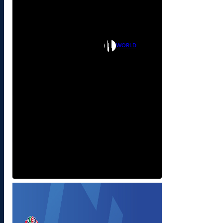
WORLD