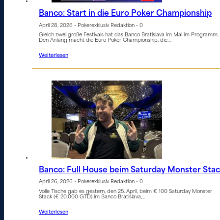
Banco: Start in die Euro Poker Championship
April 28, 2026 • Pokerexklusiv Redaktion • 0
Gleich zwei große Festivals hat das Banco Bratislava im Mai im Programm.
Den Anfang macht die Euro Poker Championship, die…
Weiterlesen
Banco: Full House beim Saturday Monster Sta
April 26, 2026 • Pokerexklusiv Redaktion • 0
Volle Tische gab es gestern, den 25. April, beim € 100 Saturday Monster
Stack (€ 20.000 GTD) im Banco Bratislava,…
Weiterlesen