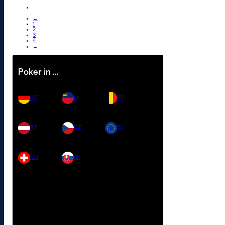
←
1
2
3
4
→
Poker in …
DE
LI
BE
AT
CZ
EU
CH
SK