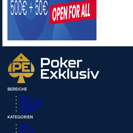
BEREICHE
Poker
Casino News
Online News
City Guide
Turniere
KATEGORIEN
News
Lifestyle
Strategie