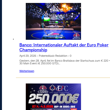
Banco: Internationaler Auftakt der Euro Poker
Championship
April 29, 2026 • Pokerexklusiv Redaktion • 0
Gestern, den 28. April, fiel im Banco Bratislava der Startschuss zum € 220 
30 Main Event (€ 250.000 GTD)…
Weiterlesen