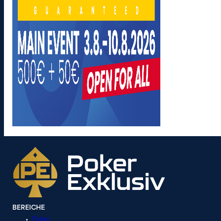
BEREICHE
Poker