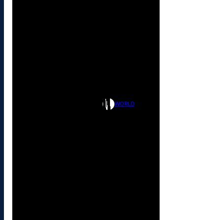
WORLD