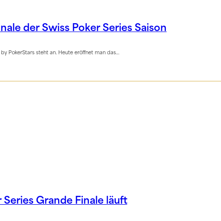
nale der Swiss Poker Series Saison
d by PokerStars steht an. Heute eröffnet man das…
 Series Grande Finale läuft