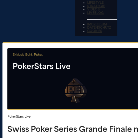
LIFESTYLE
STRATEGIE
VIDEOS
LIVEBLOG
IMPRESSUM
DATENSCHUTZ
COOKIES
Exklusiv. Echt. Poker.
PokerStars Live
PokerStars Live
Swiss Poker Series Grande Final