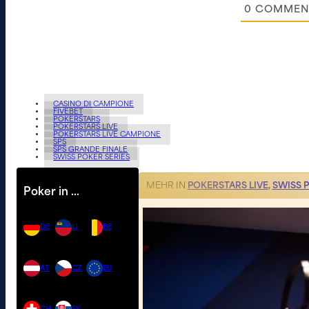
0
COMMEN
CASINO DI CAMPIONE
FIVEBET
POKERSTARS
POKERSTARS LIVE
POKERSTARS LIVE CAMPIONE
SPS
SPS GRANDE FINALE
SWISS POKER SERIES
MEHR IN
POKERSTARS LIVE
,
SWISS 
Poker in …
DE
LI
BE
AT
CZ
EU