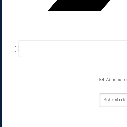
Abonniere