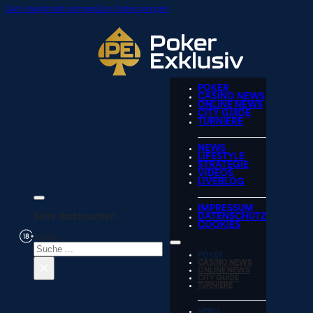
Zum Hauptinhalt springen
Zum Footer springen
POKER
CASINO NEWS
ONLINE NEWS
CITY GUIDE
TURNIERE
NEWS
LIFESTYLE
STRATEGIE
VIDEOS
LIVEBLOG
IMPRESSUM
Seite durchsuchen
DATENSCHUTZ
COOKIES
Suchen
POKER
×
CASINO NEWS
ONLINE NEWS
CITY GUIDE
TURNIERE
NEWS