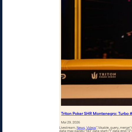
Triton Poker SHR Montenegro: Turbo #
Mai 29, 2026
Livestream,
News
,
Videos
","disable_query_merge":t
data-max-pages="143" data-start="1" data-end="2"