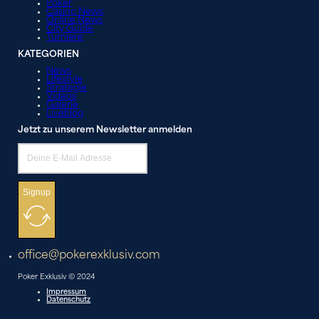
Poker
Casino News
Online News
City Guide
Turniere
KATEGORIEN
News
Lifestyle
Strategie
Videos
Galerie
Liveblog
Jetzt zu unserem Newsletter anmelden
Signup
office@pokerexklusiv.com
Poker Exklusiv © 2024
Impressum
Datenschutz