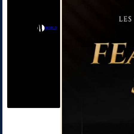
WORLD