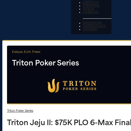
LIFESTYLE
STRATEGIE
VIDEOS
LIVEBLOG
IMPRESSUM
DATENSCHUTZ
COOKIES
Exklusiv. Echt. Poker.
Triton Poker Series
Triton Poker Series
Triton Jeju II: $75K PLO 6-Max Fina