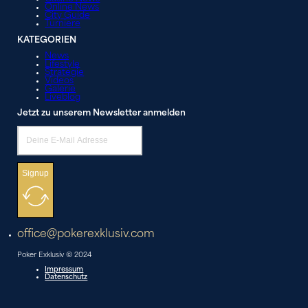
Online News
City Guide
Turniere
KATEGORIEN
News
Lifestyle
Strategie
Videos
Galerie
Liveblog
Jetzt zu unserem Newsletter anmelden
Signup
office@pokerexklusiv.com
Poker Exklusiv © 2024
Impressum
Datenschutz