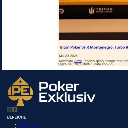
Triton Poker SHR Montenegro: Turbo #
Mai 29, 2026
Livestream,
News
","disable_query_merge":true,"ord
pages="143" data-start="1" data-end="2">
BEREICHE
Poker
Casino News