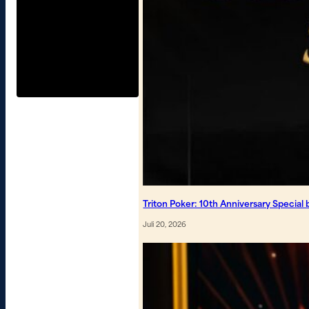
Triton Poker: 10th Anniversary Special b
Juli 20, 2026