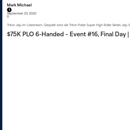
Mark Michael
September 23, 2025
0
Triton Jeju im Livestream. Gespielt wird die Triton Poker Super High Roller Series Jej
$75K PLO 6-Handed – Event #16, Final Day | 