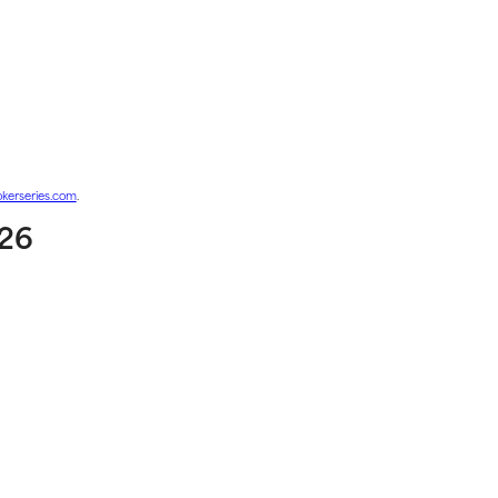
okerseries.com
.
026