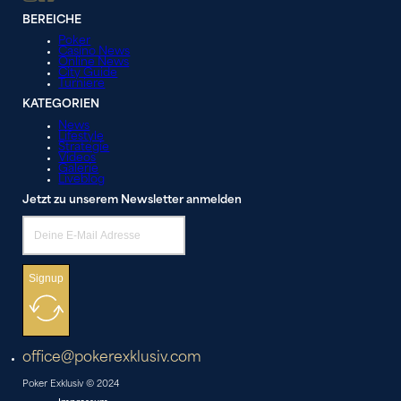
BEREICHE
Poker
Casino News
Online News
City Guide
Turniere
KATEGORIEN
News
Lifestyle
Strategie
Videos
Galerie
Liveblog
Jetzt zu unserem Newsletter anmelden
Signup
office@pokerexklusiv.com
Poker Exklusiv © 2024