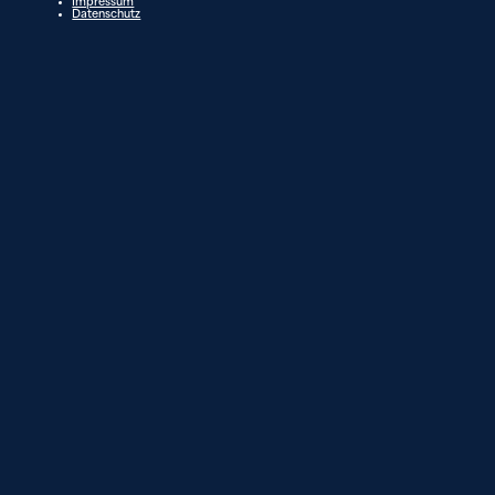
Impressum
Datenschutz