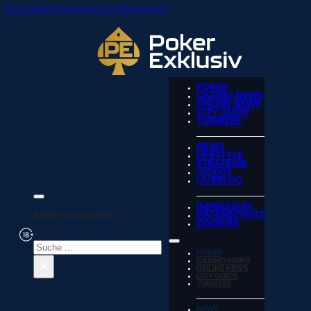
Zum Hauptinhalt springen
Zum Footer springen
POKER
CASINO NEWS
ONLINE NEWS
CITY GUIDE
TURNIERE
NEWS
LIFESTYLE
STRATEGIE
VIDEOS
LIVEBLOG
IMPRESSUM
Seite durchsuchen
DATENSCHUTZ
COOKIES
Suchen
POKER
×
CASINO NEWS
ONLINE NEWS
CITY GUIDE
TURNIERE
NEWS