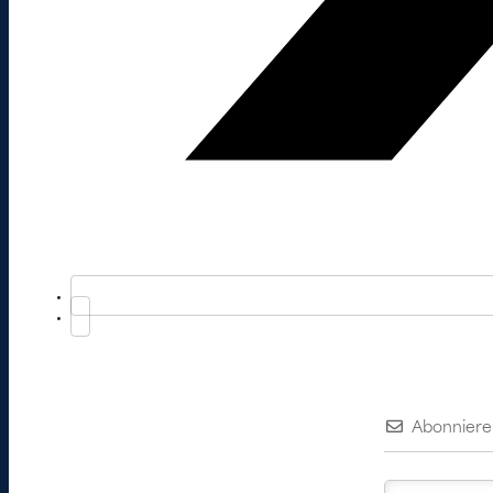
Abonniere