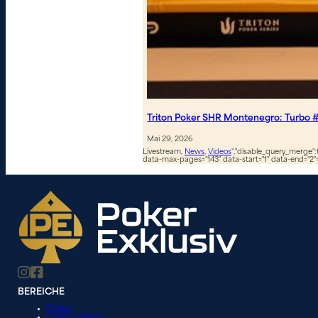
Triton Poker SHR Montenegro: Turbo #
Mai 29, 2026
Livestream,
News
,
Videos
","disable_query_merge":t
data-max-pages="143" data-start="1" data-end="2"
BEREICHE
Poker
Casino News