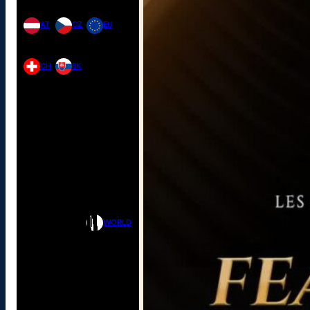
AT
CZ
EU
CH
SK
WORLD