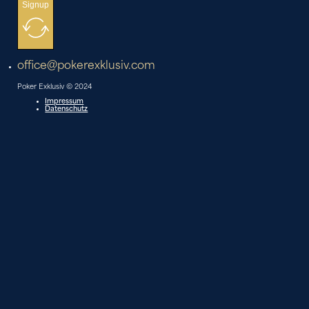
Signup
office@pokerexklusiv.com
Poker Exklusiv © 2024
Impressum
Datenschutz