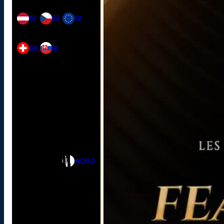
AT
CZ
EU
CH
SK
WORLD