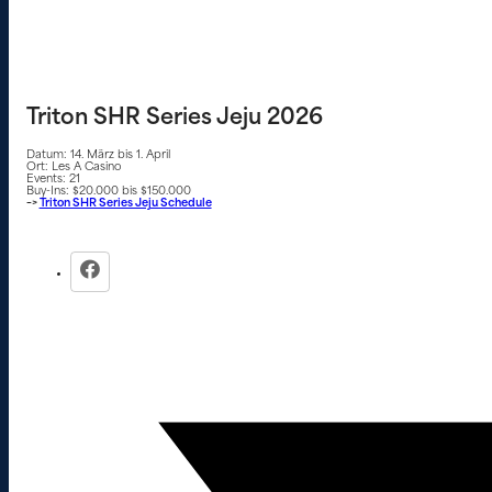
Triton SHR Series Jeju 2026
Datum: 14. März bis 1. April
Ort: Les A Casino
Events: 21
Buy-Ins: $20.000 bis $150.000
–>
Triton SHR Series Jeju Schedule