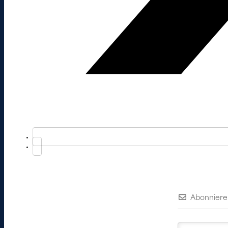
Abonniere