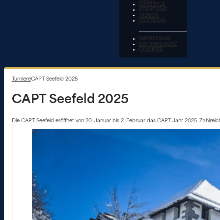
LIFESTYLE
STRATEGIE
VIDEOS
LIVEBLOG
IMPRESSUM
DATENSCHUTZ
COOKIES
Turniere
CAPT Seefeld 2025
CAPT Seefeld 2025
Die CAPT Seefeld eröffnet von 20. Januar bis 2. Februar das CAPT Jahr 2025. Zahlreiche