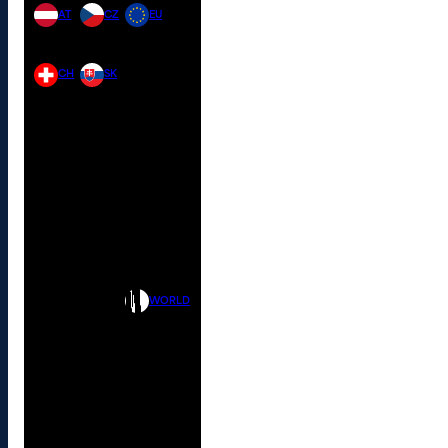
AT
CZ
EU
CH
SK
WORLD