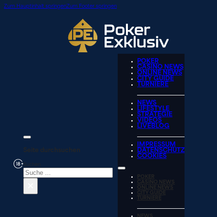
Zum Hauptinhalt springen
Zum Footer springen
POKER
CASINO NEWS
ONLINE NEWS
CITY GUIDE
TURNIERE
NEWS
LIFESTYLE
STRATEGIE
VIDEOS
LIVEBLOG
IMPRESSUM
Seite durchsuchen
DATENSCHUTZ
COOKIES
Suchen
POKER
×
CASINO NEWS
ONLINE NEWS
CITY GUIDE
TURNIERE
NEWS