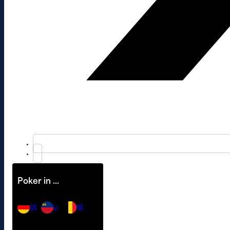
Poker in …
DE
LI
BE