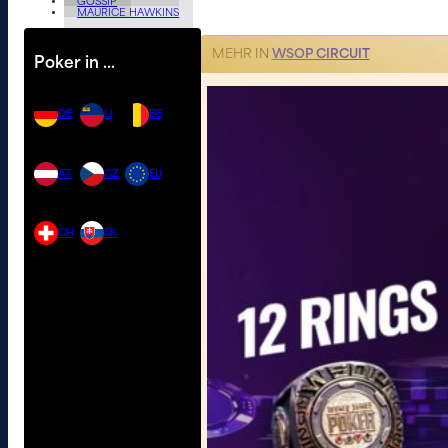
GOSSIP
MAURICE HAWKINS
MEHR IN
WSOP CIRCUIT
Poker in …
DE
LI
BE
AT
CZ
EU
CH
SK