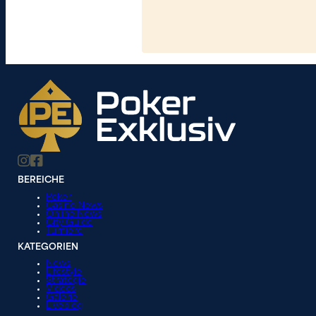
BEREICHE
Poker
Casino News
Online News
City Guide
Turniere
KATEGORIEN
News
Lifestyle
Strategie
Videos
Galerie
Liveblog