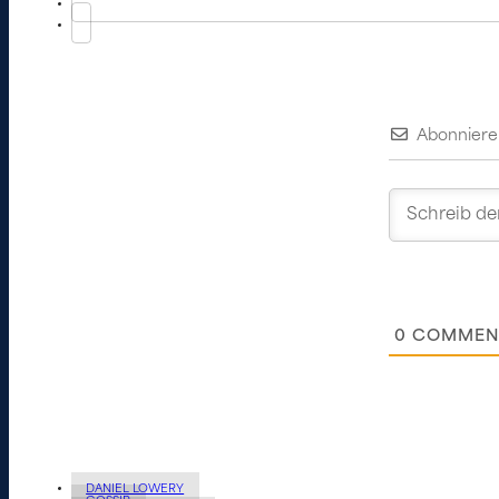
Abonniere
0
COMMEN
DANIEL LOWERY