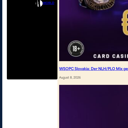
WORLD
WSOPC Slovakia: Der NLH/PLO Mix geh
August 8, 2026