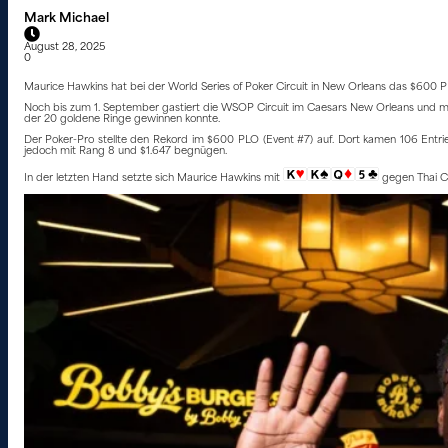
Mark Michael
August 28, 2025
0
Maurice Hawkins hat bei der World Series of Poker Circuit in New Orleans das $600 
Noch bis zum 1. September gastiert die WSOP Circuit im Caesars New Orleans und mit 
der 20 goldene Ringe gewinnen konnte.
Der Poker-Pro stellte den Rekord im $600 PLO (Event #7) auf. Dort kamen 106 Entri
jedoch mit Rang 8 und $1.647 begnügen.
In der letzten Hand setzte sich Maurice Hawkins mit
gegen Thai Ca