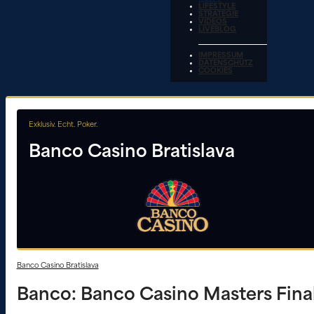
LIFESTYLE
STRATEGIE
VIDEOS
LIVEBLOG
IMPRESSUM
DATENSCHUTZ
COOKIES
Exklusiv. Echt. Poker.
Banco Casino Bratislava
Banco Casino Bratislava
Banco: Banco Casino Masters Final