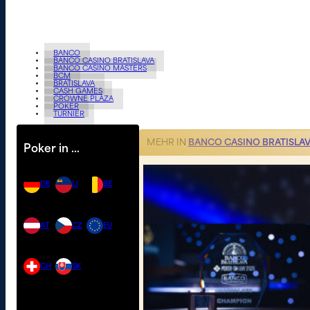
BANCO
BANCO CASINO BRATISLAVA
BANCO CASINO MASTERS
BCM
BRATISLAVA
CASH GAMES
CROWNE PLAZA
POKER
TURNIER
MEHR IN
BANCO CASINO BRATISLA
Poker in …
DE
LI
BE
AT
CZ
EU
CH
SK