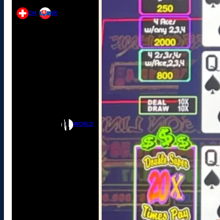
CH
SK
WORLD