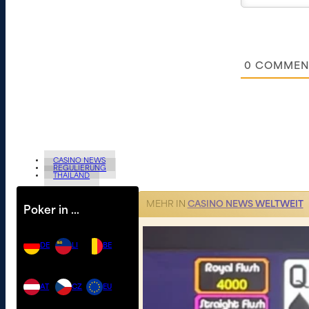
0
COMMEN
CASINO NEWS
REGULIERUNG
THAILAND
MEHR IN
CASINO NEWS WELTWEIT
Poker in …
DE
LI
BE
AT
CZ
EU