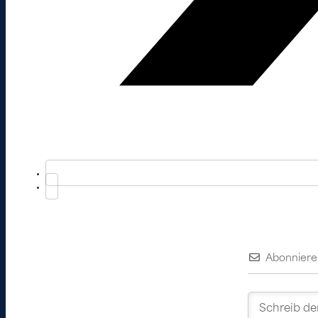
Abonniere