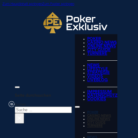
Zum Hauptinhalt springen
Zum Footer springen
POKER
CASINO NEWS
ONLINE NEWS
CITY GUIDE
TURNIERE
NEWS
LIFESTYLE
STRATEGIE
VIDEOS
LIVEBLOG
IMPRESSUM
Seite durchsuchen
DATENSCHUTZ
COOKIES
Suchen
POKER
×
CASINO NEWS
ONLINE NEWS
CITY GUIDE
TURNIERE
NEWS