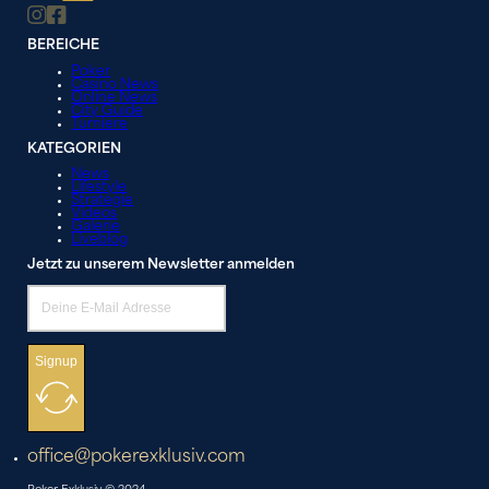
BEREICHE
Poker
Casino News
Online News
City Guide
Turniere
KATEGORIEN
News
Lifestyle
Strategie
Videos
Galerie
Liveblog
Jetzt zu unserem Newsletter anmelden
Signup
office@pokerexklusiv.com