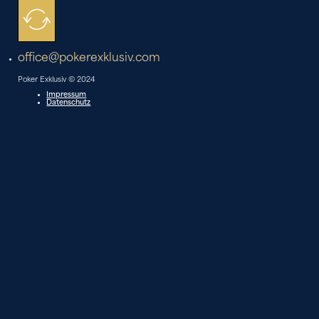
office@pokerexklusiv.com
Poker Exklusiv © 2024
Impressum
Datenschutz