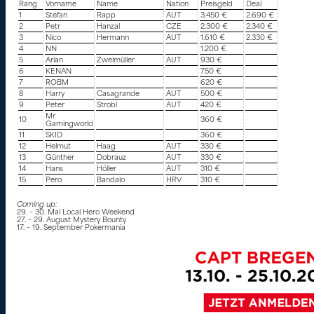
Rang
Vorname
Name
Nation
Preisgeld
Deal
1
Stefan
Rapp
AUT
3.450 €
2.690 €
2
Petr
Hanzal
CZE
2.300 €
2.340 €
3
Nico
Hermann
AUT
1.610 €
2.330 €
4
NN
1.200 €
5
Arian
Zweimüller
AUT
930 €
6
KENAN
750 €
7
ROBM
620 €
8
Harry
Casagrande
AUT
500 €
9
Peter
Strobl
AUT
420 €
Mr
10
360 €
Gamingworld
11
SKID
360 €
12
Helmut
Haag
AUT
330 €
13
Günther
Dobrauz
AUT
330 €
14
Hans
Höller
AUT
310 €
15
Pero
Bandalo
HRV
310 €
Coming up:
29. – 30. Mai Local Hero Weekend
27. – 29. August Mystery Bounty
17. – 19. September Pokermania