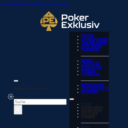
Zum Hauptinhalt springen
Zum Footer springen
POKER
CASINO NEWS
ONLINE NEWS
CITY GUIDE
TURNIERE
NEWS
LIFESTYLE
STRATEGIE
VIDEOS
LIVEBLOG
IMPRESSUM
Seite durchsuchen
DATENSCHUTZ
COOKIES
Suchen
POKER
×
CASINO NEWS
ONLINE NEWS
CITY GUIDE
TURNIERE
NEWS