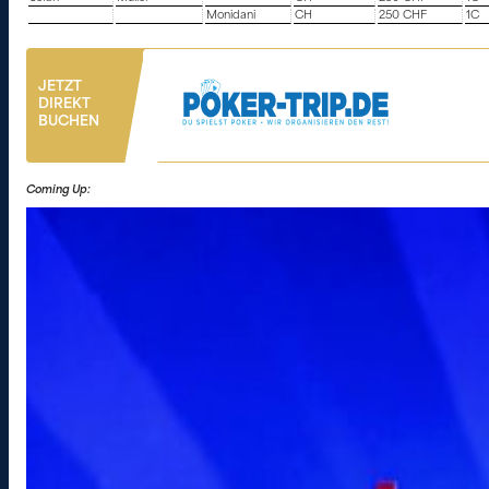
Monidani
CH
250 CHF
1C
JETZT
DIREKT
BUCHEN
Coming Up: