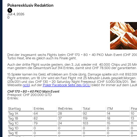
Pokerexklusiv Redaktion
Juli 4, 2026
0
Drei der insgesamt sechs Flights beim CHF 170 + 80 + 40 PKO Main Event (CHF 2
Turbo Heat, ehe es gleich auch ins Finale geht.
Auch der dritte Flight wurde gestern, den 3. Juli, wieder mit 40.000 Chips und 25 Min
man gestern die Gesamtzahl auf 314 Entries, damit sind CHF 78.500 der garantierte
15 Spieler kamen ins Geld, elf blieben am Ende übrig. Damage spielte sich mit 892
Flight antreten, um 18 Uhr wird ein Fast Flight mit 25 Minuten Levels gespielt.Morge
(20k/20′) und das CHF 130 + 20 Saturday Night Freezeout (CHF 5.000/30k/20′). Be
Webseite
gcli.li
, auf der
Poker Facebook Seite des GCLI
bliebt Ihr immer auf dem Lauf
CHF 170 + 80 + 40 PKO Main Event
Preispool: CHF 200.000 GTD
Entries:
Starttag
Entries
ReEntries
Total
ITM
Fina
Tag 1A
64
28
92
14
10
Tag 1B
82
37
119
18
13
Tag 1C
79
24
103
15
11
Tag 1D
0
0
0
0
0
Tag 1E
0
0
0
0
0