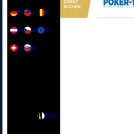
DIREKT
BUCHEN
DE
LI
BE
AT
CZ
EU
CH
SK
WORLD