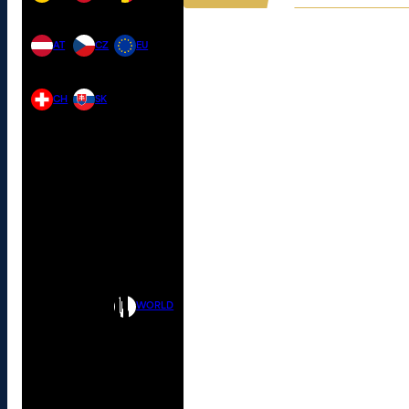
AT
CZ
EU
CH
SK
WORLD