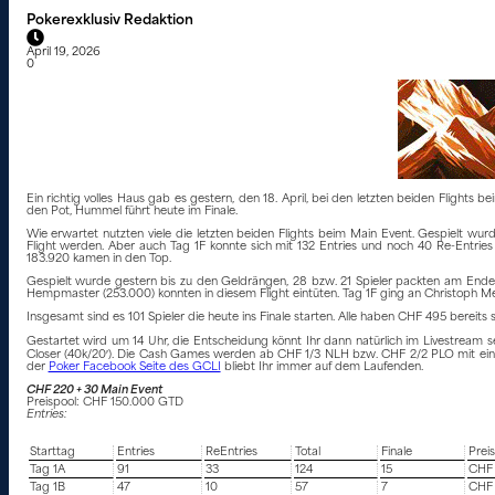
Pokerexklusiv Redaktion
April 19, 2026
0
Ein richtig volles Haus gab es gestern, den 18. April, bei den letzten beiden Fli
den Pot, Hummel führt heute im Finale.
Wie erwartet nutzten viele die letzten beiden Flights beim Main Event. Gespielt wur
Flight werden. Aber auch Tag 1F konnte sich mit 132 Entries und noch 40 Re-Entrie
183.920 kamen in den Top.
Gespielt wurde gestern bis zu den Geldrängen, 28 bzw. 21 Spieler packten am Ende 
Hempmaster (253.000) konnten in diesem Flight eintüten. Tag 1F ging an Christoph Me
Insgesamt sind es 101 Spieler die heute ins Finale starten. Alle haben CHF 495 bereits 
Gestartet wird um 14 Uhr, die Entscheidung könnt Ihr dann natürlich im Livestream s
Closer (40k/20′). Die Cash Games werden ab CHF 1/3 NLH bzw. CHF 2/2 PLO mit ein
der
Poker Facebook Seite des GCLI
bliebt Ihr immer auf dem Laufenden.
CHF 220 + 30 Main Event
Preispool: CHF 150.000 GTD
Entries:
Starttag
Entries
ReEntries
Total
Finale
Prei
Tag 1A
91
33
124
15
CHF 
Tag 1B
47
10
57
7
CHF 