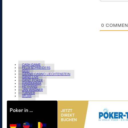
0
COMMEN
CASH GAME
FELIX SCHNEIDERS
GCLI
GRAND CASINO LIECHTENSTEIN
GRND LIVE
GRND POKER
HANSIMANIA
HEYHANSI
JAN WAGNER
TURNIER
XFLIXX
Poker in …
JETZT
DIREKT
BUCHEN
DE
LI
BE