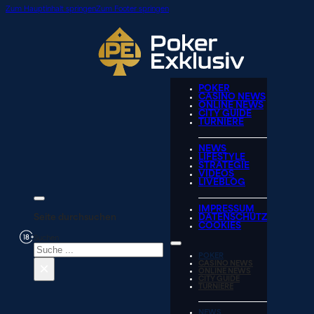
Zum Hauptinhalt springen
Zum Footer springen
POKER
CASINO NEWS
ONLINE NEWS
CITY GUIDE
TURNIERE
NEWS
LIFESTYLE
STRATEGIE
VIDEOS
LIVEBLOG
IMPRESSUM
Seite durchsuchen
DATENSCHUTZ
COOKIES
Suchen
POKER
×
CASINO NEWS
ONLINE NEWS
CITY GUIDE
TURNIERE
NEWS