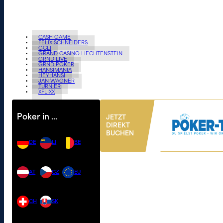
CASH GAME
FELIX SCHNEIDERS
GCLI
GRAND CASINO LIECHTENSTEIN
GRND LIVE
GRND POKER
HANSIMANIA
HEYHANSI
JAN WAGNER
TURNIER
XFLIXX
Poker in …
JETZT
DIREKT
BUCHEN
DE
LI
BE
AT
CZ
EU
CH
SK