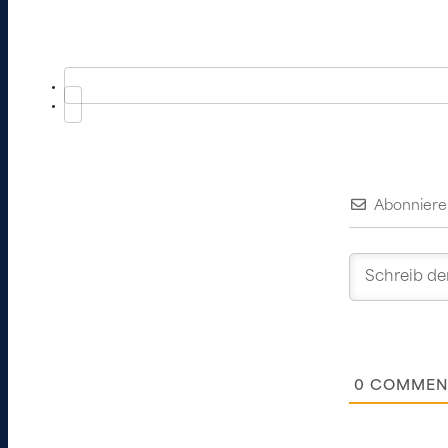
Abonniere
0
COMMEN