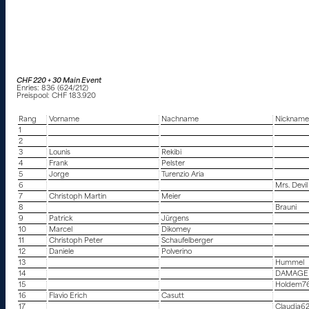
CHF 220 + 30 Main Event
Enries: 836 (624/212)
Preispool: CHF 183.920
Rang
Vorname
Nachname
Nickname
1
2
3
Lounis
Rekibi
4
Frank
Pelster
5
Jorge
Turenzio Aria
6
Mrs. Devil
7
Christoph Martin
Meier
8
Brauni
9
Patrick
Jürgens
10
Marcel
Dikomey
11
Christoph Peter
Schaufelberger
12
Daniele
Polverino
13
Hummel
14
DAMAGE
15
Holdem7
16
Flavio Erich
Casutt
17
Claudia6