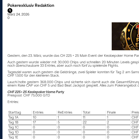
Pokerexklusiv Redaktion
März 24, 2026
0
Gestern, den 23. März, wurde das CH 225 + 25 Main Event der Keoloepoker Home Pa
Auch gestern wurde wieder mit 30.000 Chips und schnellen 20 Minuten Levels gesp
noch überschaubare 33 Entries, aber auch noch fünf zu spielende Flights.
Tagesziel waren auch gestern die Geldränge, zwei Spieler konnten für Tag 2 am Sams
CHF 1.500 für den kleineren Stack.
Lauchi holte gestern 368.000 Chips und sicherte sich damit auch die Gesamtführun
einem Rake CAP von CHF 5 und Bad Beat Jackpot gespielt. Alles zum Pokerangebot d
CHF 225+ 25 Keolepoker Home Party
Preispool: CHF 75.000 GTD
Entries:
Starttag
Entries
ReEntries
Total
Finale
Prei
Tag 1A
10
1
11
1
CHF 
Tag 1B
17
5
22
2
CHF 
Tag 1C
0
0
0
0
CHF
Tag 1D
0
0
0
0
CHF
Tag 1E
0
0
0
0
CHF