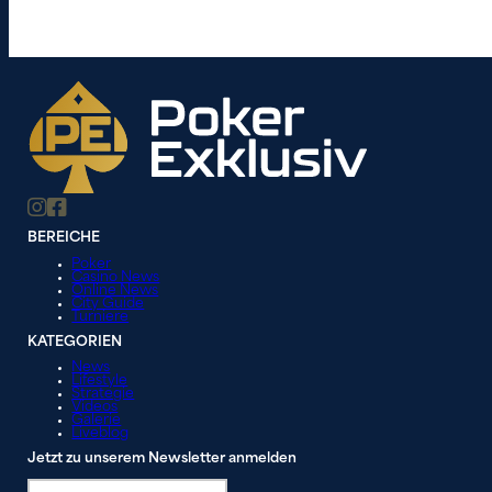
BEREICHE
Poker
Casino News
Online News
City Guide
Turniere
KATEGORIEN
News
Lifestyle
Strategie
Videos
Galerie
Liveblog
Jetzt zu unserem Newsletter anmelden