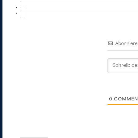
Abonniere
0
COMMEN