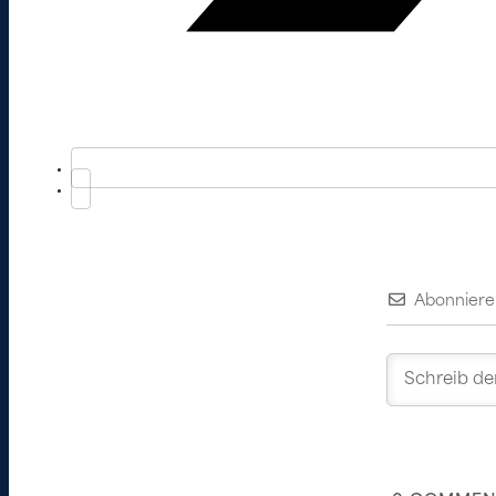
Abonniere