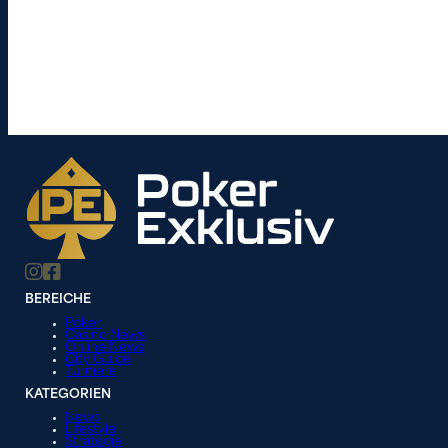
BEREICHE
Poker
Casino News
Online News
City Guide
Turniere
KATEGORIEN
News
Lifestyle
Strategie