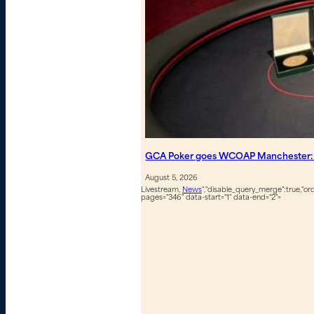
GCA Poker goes WCOAP Manchester: Te
August 5, 2026
Livestream,
News
","disable_query_merge":true,"ord
pages="346" data-start="1" data-end="2">