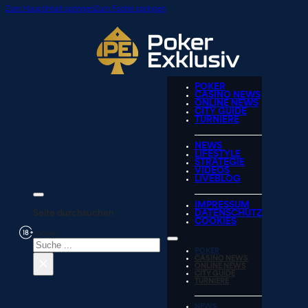
Zum Hauptinhalt springen
Zum Footer springen
POKER
CASINO NEWS
ONLINE NEWS
CITY GUIDE
TURNIERE
NEWS
LIFESTYLE
STRATEGIE
VIDEOS
LIVEBLOG
IMPRESSUM
Seite durchsuchen
DATENSCHUTZ
COOKIES
Suchen
POKER
×
CASINO NEWS
ONLINE NEWS
CITY GUIDE
TURNIERE
NEWS