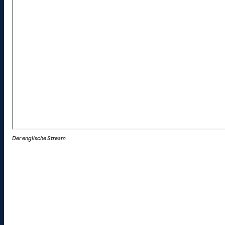
Der englische Stream