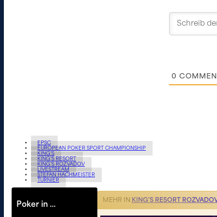
0
COMMEN
EPSC
EUROPEAN POKER SPORT CHAMPIONSHIP
KING'S
KING'S RESORT
KING'S ROZVADOV
LIVESTREAM
STEFAN HACHMEISTER
TURNIER
MEHR IN
KING'S RESORT ROZVADO
Poker in …