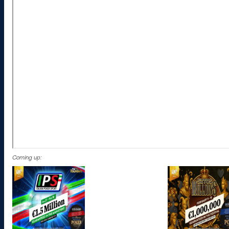
Coming up: