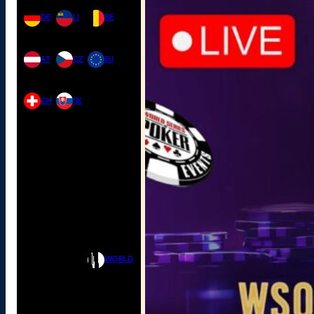
DE
LI
BE
AT
CZ
EU
CH
SK
WORLD