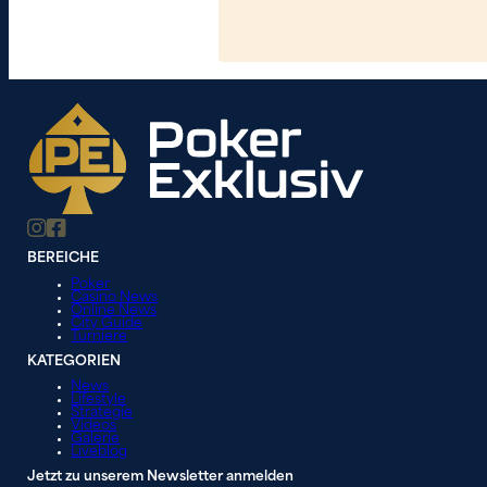
BEREICHE
Poker
Casino News
Online News
City Guide
Turniere
KATEGORIEN
News
Lifestyle
Strategie
Videos
Galerie
Liveblog
Jetzt zu unserem Newsletter anmelden