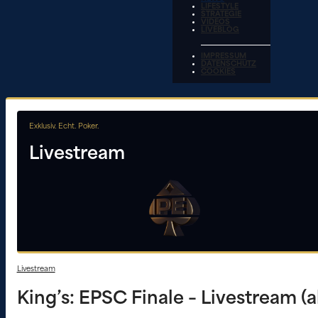
LIFESTYLE
STRATEGIE
VIDEOS
LIVEBLOG
IMPRESSUM
DATENSCHUTZ
COOKIES
Exklusiv. Echt. Poker.
Livestream
Livestream
King’s: EPSC Finale – Livestream (a