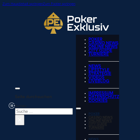
Zum Hauptinhalt springen
Zum Footer springen
POKER
CASINO NEWS
ONLINE NEWS
CITY GUIDE
TURNIERE
NEWS
LIFESTYLE
STRATEGIE
VIDEOS
LIVEBLOG
IMPRESSUM
Seite durchsuchen
DATENSCHUTZ
COOKIES
Suchen
POKER
×
CASINO NEWS
ONLINE NEWS
CITY GUIDE
TURNIERE
NEWS