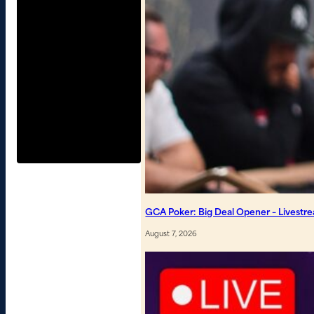
GCA Poker: Big Deal Opener – Livestre
August 7, 2026