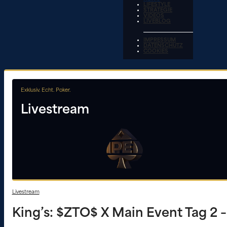
LIFESTYLE
STRATEGIE
VIDEOS
LIVEBLOG
IMPRESSUM
DATENSCHUTZ
COOKIES
Exklusiv. Echt. Poker.
Livestream
Livestream
King’s: $ZTO$ X Main Event Tag 2 –