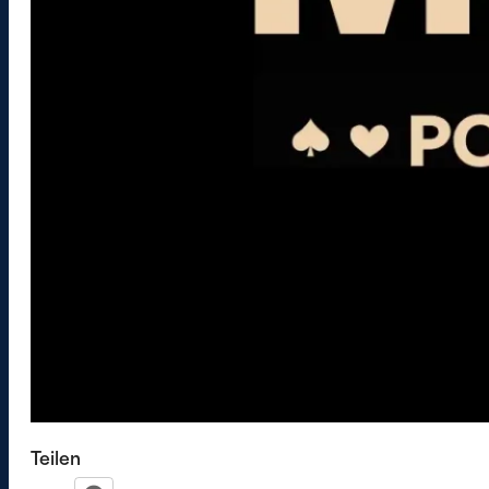
Teilen