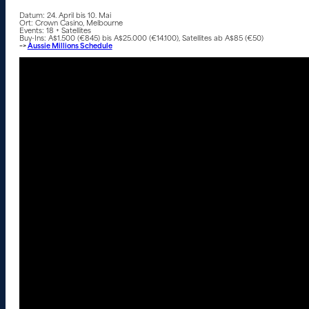
Datum: 24. April bis 10. Mai
Ort: Crown Casino, Melbourne
Events: 18 + Satellites
Buy-Ins: A$1.500 (€845) bis A$25.000 (€14.100), Satellites ab A$85 (€50)
–>
Aussie Millions Schedule