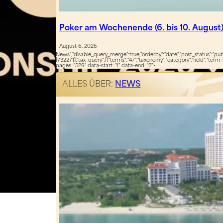
Poker am Wochenende (6. bis 10. Augus
August 6, 2026
News","disable_query_merge":true,"orderby":"date","post_status":"publ
[732271],"tax_query":[{"terms":"47","taxonomy":"category","field":"term
pages="529" data-start="1" data-end="2">
ALLES ÜBER:
NEWS