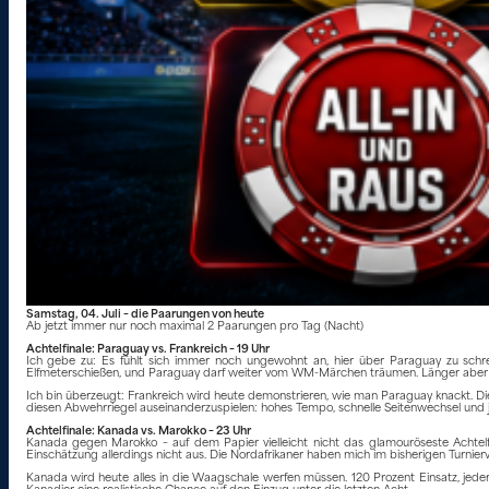
Samstag, 04. Juli – die Paarungen von heute
Ab jetzt immer nur noch maximal 2 Paarungen pro Tag (Nacht)
Achtelfinale: Paraguay vs. Frankreich – 19 Uhr
Ich gebe zu: Es fühlt sich immer noch ungewohnt an, hier über Paraguay zu schreib
Elfmeterschießen, und Paraguay darf weiter vom WM-Märchen träumen. Länger aber 
Ich bin überzeugt: Frankreich wird heute demonstrieren, wie man Paraguay knackt. Die 
diesen Abwehrriegel auseinanderzuspielen: hohes Tempo, schnelle Seitenwechsel u
Achtelfinale: Kanada vs. Marokko – 23 Uhr
Kanada gegen Marokko – auf dem Papier vielleicht nicht das glamouröseste Achtelfi
Einschätzung allerdings nicht aus. Die Nordafrikaner haben mich im bisherigen Turnierv
Kanada wird heute alles in die Waagschale werfen müssen. 120 Prozent Einsatz, je