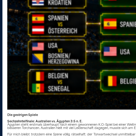
Die gestrigen Spiele
Sechzehntelfinale: Australien vs. Ägypten 3:5 n. E.
Ägypten steht erstmals überhaupt nach einem gewonnenen K.O.-Spiel bei einer Weltmeis
besseren Torchancen. Australien hielt mit viel Leidenschaft dagegen, musste sich a
Für mich bleibt trotzdem eine Szene völlig rätselhaft: der Torwartwechsel unmittel