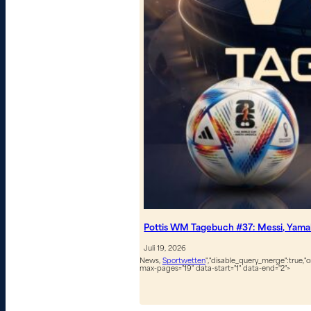
Pottis WM Tagebuch #37: Messi, Yamal
Juli 19, 2026
News,
Sportwetten
","disable_query_merge":true,"or
max-pages="19" data-start="1" data-end="2">