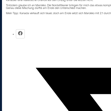
Kanadier eine realistische Chance auf den Einzug unter die letzten Acht.
Trotzdem glaube ich an Marokko. Die Nordafrikaner bringen für mich das etwas komplet
Genau diese Mischung dürfte am Ende den Unterschied machen.
Mein Tipp: Kanada verkauft sich teuer, doch am Ende setzt sich Marokko mit 2:1 durch un