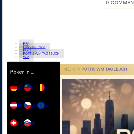
0
COMMEN
FIFA
FUSSBALL WM
POTTI
POTTIS WM TAGEBUCH
WM
MEHR IN
POTTIS WM TAGEBUCH
Poker in …
DE
LI
BE
AT
CZ
EU
CH
SK