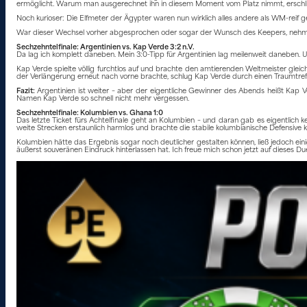
ermöglicht. Warum man ausgerechnet ihn in diesem Moment vom Platz nimmt, erschließ
Noch kurioser: Die Elfmeter der Ägypter waren nun wirklich alles andere als WM-reif g
War dieser Wechsel vorher abgesprochen oder sogar der Wunsch des Keepers, nehme ich
Sechzehntelfinale: Argentinien vs. Kap Verde 3:2 n.V.
Da lag ich komplett daneben. Mein 3:0-Tipp für Argentinien lag meilenweit daneben. U
Kap Verde spielte völlig furchtlos auf und brachte den amtierenden Weltmeister gleic
der Verlängerung erneut nach vorne brachte, schlug Kap Verde durch einen Traumtreffer
Fazit:
Argentinien ist weiter – aber der eigentliche Gewinner des Abends heißt Kap V
Namen Kap Verde so schnell nicht mehr vergessen.
Sechzehntelfinale: Kolumbien vs. Ghana 1:0
Das letzte Ticket fürs Achtelfinale geht an Kolumbien – und daran gab es eigentlich k
weite Strecken erstaunlich harmlos und brachte die stabile kolumbianische Defensive k
Kolumbien hätte das Ergebnis sogar noch deutlicher gestalten können, ließ jedoch ein
äußerst souveränen Eindruck hinterlassen hat. Ich freue mich schon jetzt auf dieses Due