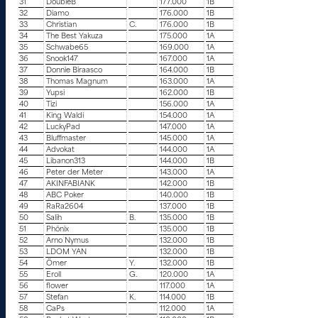
31
DoubleB
177.000
1B
32
Diamo
176.000
1B
33
Christian
C.
176.000
1B
34
The Best Yakuza
175.000
1A
35
Schwabe65
169.000
1A
36
Snook147
167.000
1A
37
Donnie Biraasco
164.000
1B
38
Thomas Magnum
163.000
1A
39
Yupsi
162.000
1B
40
Tizi
156.000
1A
41
King Waldi
154.000
1A
42
LuckyPad
147.000
1A
43
Bluffmaster
145.000
1A
44
Advokat
144.000
1A
45
Libanon313
144.000
1B
46
Peter der Meter
143.000
1A
47
AKINFABIANK
142.000
1B
48
ABC Poker
140.000
1B
49
RaRa2604
137.000
1B
50
Salih
B.
135.000
1B
51
Phönix
135.000
1B
52
Arno Nymus
132.000
1B
53
LDOM YAN
132.000
1B
54
Ömer
Y.
132.000
1B
55
Eroll
G.
120.000
1A
56
flower
117.000
1A
57
Stefan
K.
114.000
1B
58
CaPs
112.000
1A