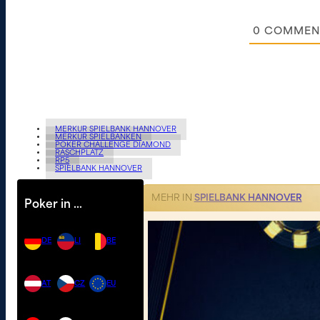
0
COMMEN
MERKUR SPIELBANK HANNOVER
MERKUR SPIELBANKEN
POKER CHALLENGE DIAMOND
RASCHPLATZ
RP5
SPIELBANK HANNOVER
MEHR IN
SPIELBANK HANNOVER
Poker in …
DE
LI
BE
AT
CZ
EU