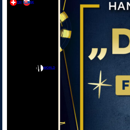
CH
SK
WORLD