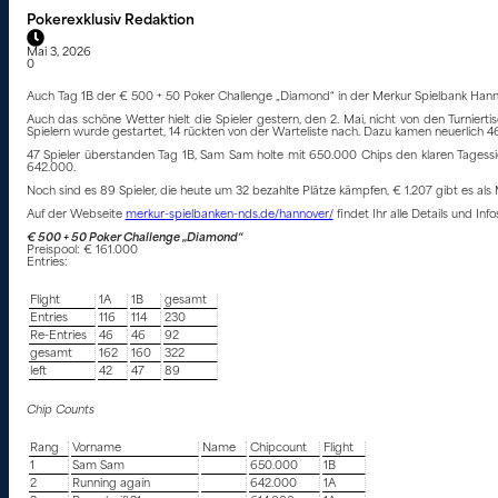
Pokerexklusiv Redaktion
Mai 3, 2026
0
Auch Tag 1B der € 500 + 50 Poker Challenge „Diamond“ in der Merkur Spielbank Hannov
Auch das schöne Wetter hielt die Spieler gestern, den 2. Mai, nicht von den Turnier
Spielern wurde gestartet, 14 rückten von der Warteliste nach. Dazu kamen neuerlich 4
47 Spieler überstanden Tag 1B, Sam Sam holte mit 650.000 Chips den klaren Tagessi
642.000.
Noch sind es 89 Spieler, die heute um 32 bezahlte Plätze kämpfen, € 1.207 gibt es als 
Auf der Webseite
merkur-spielbanken-nds.de/hannover/
findet Ihr alle Details und In
€ 500 + 50 Poker Challenge „Diamond“
Preispool: € 161.000
Entries:
Flight
1A
1B
gesamt
Entries
116
114
230
Re-Entries
46
46
92
gesamt
162
160
322
left
42
47
89
Chip Counts
Rang
Vorname
Name
Chipcount
Flight
1
Sam Sam
650.000
1B
2
Running again
642.000
1A