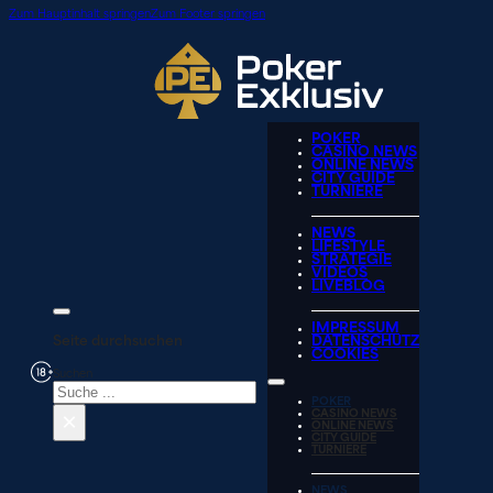
Zum Hauptinhalt springen
Zum Footer springen
POKER
CASINO NEWS
ONLINE NEWS
CITY GUIDE
TURNIERE
NEWS
LIFESTYLE
STRATEGIE
VIDEOS
LIVEBLOG
IMPRESSUM
Seite durchsuchen
DATENSCHUTZ
COOKIES
Suchen
POKER
×
CASINO NEWS
ONLINE NEWS
CITY GUIDE
TURNIERE
NEWS