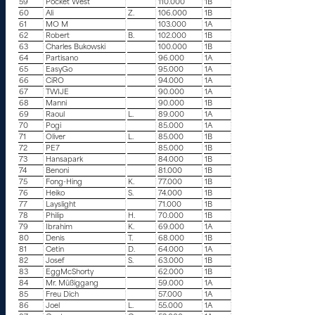
59
Pocket West
110.000
1B
60
Ali
Z.
106.000
1B
61
MO M
103.000
1A
62
Robert
B.
102.000
1B
63
Charles Bukowski
100.000
1B
64
Partisano
96.000
1A
65
EasyGo
95.000
1A
66
CiRO
94.000
1A
67
TWIJE
90.000
1A
68
Manni
90.000
1B
69
Raoul
L.
89.000
1A
70
Pogi
85.000
1A
71
Oliver
L.
85.000
1B
72
PE7
85.000
1B
73
Hansapark
84.000
1B
74
Benoni
81.000
1B
75
Fong-Hing
K.
77.000
1B
76
Heiko
S.
74.000
1B
77
Layslight
71.000
1B
78
Philip
H.
70.000
1B
79
Ibrahim
K.
69.000
1A
80
Denis
T.
68.000
1B
81
Cetin
D.
64.000
1A
82
Josef
S.
63.000
1B
83
EggMcShorty
62.000
1B
84
Mr. Müßiggang
59.000
1A
85
Freu Dich
57.000
1A
86
Joel
L.
55.000
1A