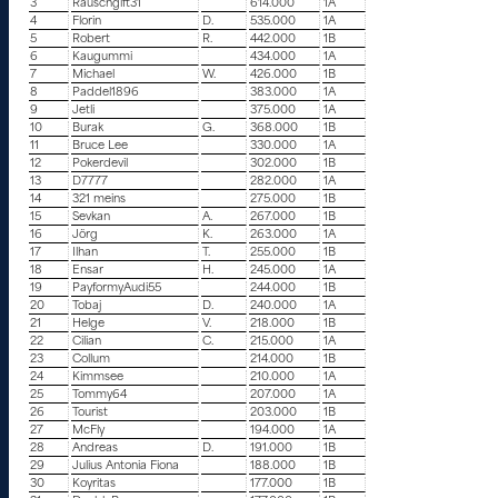
3
Rauschgift31
614.000
1A
4
Florin
D.
535.000
1A
5
Robert
R.
442.000
1B
6
Kaugummi
434.000
1A
7
Michael
W.
426.000
1B
8
Paddel1896
383.000
1A
9
Jetli
375.000
1A
10
Burak
G.
368.000
1B
11
Bruce Lee
330.000
1A
12
Pokerdevil
302.000
1B
13
D7777
282.000
1A
14
321 meins
275.000
1B
15
Sevkan
A.
267.000
1B
16
Jörg
K.
263.000
1A
17
Ilhan
T.
255.000
1B
18
Ensar
H.
245.000
1A
19
PayformyAudi55
244.000
1B
20
Tobaj
D.
240.000
1A
21
Helge
V.
218.000
1B
22
Cilian
C.
215.000
1A
23
Collum
214.000
1B
24
Kimmsee
210.000
1A
25
Tommy64
207.000
1A
26
Tourist
203.000
1B
27
McFly
194.000
1A
28
Andreas
D.
191.000
1B
29
Julius Antonia Fiona
188.000
1B
30
Koyritas
177.000
1B