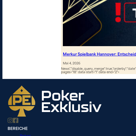
Merkur Spielbank Hannover: Entscheid
Mai 4, 2026
News","disable_query_merge":true,"orderby":"date","
pages="18" data-start="1" data-end="2">
BEREICHE