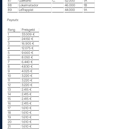
87
Gaetano
C.
52.000
1A
88
Lokalmatador
46.000
1B
89
LeTrappist
44.000
1A
Payouts:
Rang
Preisgeld
1
33.009 €
2
24.150 €
3
16.905 €
4
12.075 €
5
9.660 €
6
8.050 €
7
6.440 €
8
4.830 €
9
4.025 €
10
3.220 €
11
3.220 €
12
3.220 €
13
2.415 €
14
2.415 €
15
2.415 €
16
2.415 €
17
1.610 €
18
1.610 €
19
1.610 €
20
1.610 €
21
1.610 €