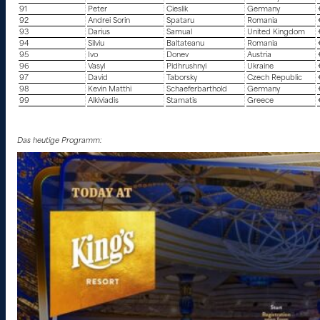
91
Peter
Cieslik
Germany
92
Andrei Sorin
Spataru
Romania
93
Darius
Samual
United Kingdom
94
Silviu
Baltateanu
Romania
95
Ivo
Donev
Austria
96
Vasyl
Pidhrushnyi
Ukraine
97
David
Taborsky
Czech Republic
98
Kevin Matthi
Schaeferbarthold
Germany
99
Alkiviadis
Stamatis
Greece
Das heutige Programm: