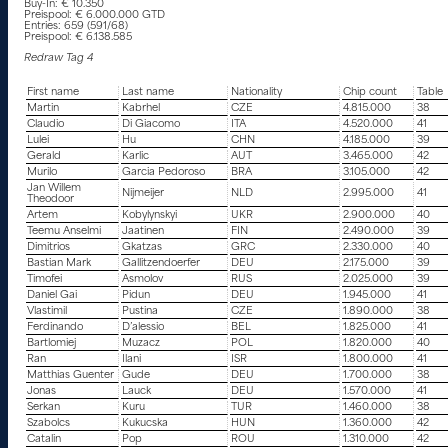
Buy-In: € 10.350
Preispool: € 6.000.000 GTD
Entries: 659 (591/68)
Preispool: € 6.138.585
Redraw Tag 4
First name
Last name
Nationality
Chip count
Table
Martin
Kabrhel
CZE
4.815.000
38
Claudio
Di Giacomo
ITA
4.520.000
41
Lulei
Hu
CHN
4.185.000
39
Gerald
Karlic
AUT
3.465.000
42
Murilo
Garcia Pedoroso
BRA
3.105.000
42
Jan Willem
Nijmeijer
NLD
2.995.000
41
Theodoor
Artem
Kobylynskyi
UKR
2.900.000
40
Teemu Anselmi
Jaatinen
FIN
2.490.000
39
Dimitrios
Gkatzas
GRC
2.330.000
40
Bastian Mark
Gallitzendoerfer
DEU
2.175.000
39
Timofei
Asmolov
RUS
2.025.000
39
Daniel Gai
Pidun
DEU
1.945.000
41
Vlastimil
Pustina
CZE
1.890.000
38
Ferdinando
D’alessio
BEL
1.825.000
41
Bartlomiej
Muzacz
POL
1.820.000
40
Ran
Ilani
ISR
1.800.000
41
Matthias Guenter
Gude
DEU
1.700.000
38
Jonas
Lauck
DEU
1.570.000
41
Serkan
Kuru
TUR
1.460.000
38
Szabolcs
Kukucska
HUN
1.360.000
42
Catalin
Pop
ROU
1.310.000
42