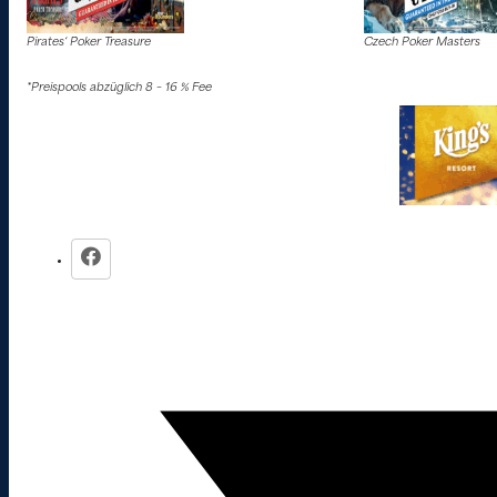
Pirates‘ Poker Treasure
Czech Poker Masters
*Preispools abzüglich 8 – 16 % Fee