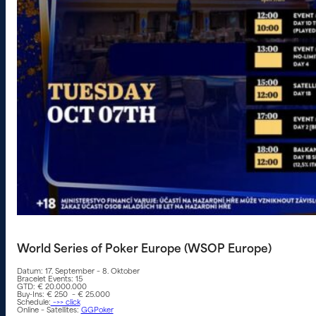
World Series of Poker Europe (WSOP Europe)
Datum: 17. September – 8. Oktober
Bracelet Events: 15
GTD: € 20.000.000
Buy-Ins: € 250 – € 25.000
Schedule:
–>> click
Online – Satellites:
GGPoker