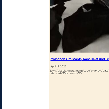
Zwischen Croissants, Kabelsalat und B
April 13, 2026
News","disable_query_merge":true,"orderby":"date","
data-start="1" data-end="2">