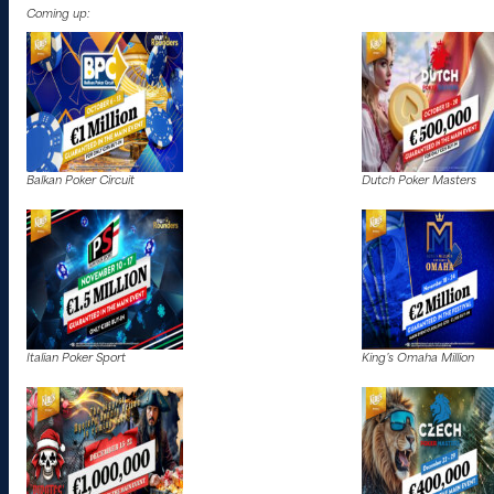
Coming up:
Balkan Poker Circuit
Dutch Poker Masters
Italian Poker Sport
King’s Omaha Million