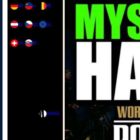
DE
LI
BE
AT
CZ
EU
CH
SK
WORLD