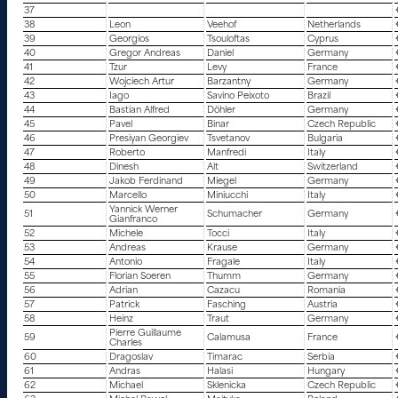
37
38
Leon
Veehof
Netherlands
39
Georgios
Tsouloftas
Cyprus
40
Gregor Andreas
Daniel
Germany
41
Tzur
Levy
France
42
Wojciech Artur
Barzantny
Germany
43
Iago
Savino Peixoto
Brazil
44
Bastian Alfred
Döhler
Germany
45
Pavel
Binar
Czech Republic
46
Presiyan Georgiev
Tsvetanov
Bulgaria
47
Roberto
Manfredi
Italy
48
Dinesh
Alt
Switzerland
49
Jakob Ferdinand
Miegel
Germany
50
Marcello
Miniucchi
Italy
Yannick Werner
51
Schumacher
Germany
Gianfranco
52
Michele
Tocci
Italy
53
Andreas
Krause
Germany
54
Antonio
Fragale
Italy
55
Florian Soeren
Thumm
Germany
56
Adrian
Cazacu
Romania
57
Patrick
Fasching
Austria
58
Heinz
Traut
Germany
Pierre Guillaume
59
Calamusa
France
Charles
60
Dragoslav
Timarac
Serbia
61
Andras
Halasi
Hungary
62
Michael
Sklenicka
Czech Republic