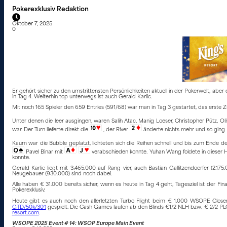
Pokerexklusiv Redaktion
Oktober 7, 2025
0
Er gehört sicher zu den umstrittensten Persönlichkeiten aktuell in der Pokerwelt, ab
in Tag 4. Weiterhin top unterwegs ist auch Gerald Karlic.
Mit noch 165 Spieler den 659 Entries (591/68) war man in Tag 3 gestartet, das erste Z
Unter denen die leer ausgingen, waren Salih Atac, Manig Loeser, Christopher Pütz, O
war. Der Turn lieferte direkt die
, der River
änderte nichts mehr und so ging K
Kaum war die Bubble geplatzt, lichteten sich die Reihen schnell und bis zum Ende d
Pavel Binar mit
verabschieden konnte. Yuhan Wang foldete in dieser H
konnte.
Gerald Karlic liegt mit 3.465.000 auf Rang vier, auch Bastian Gallitzendoerfer (2
Neugebauer (930.000) sind noch dabei.
Alle haben € 31.000 bereits sicher, wenn es heute in Tag 4 geht, Tagesziel ist der Fi
Pokerexklusiv.
Heute gibt es auch noch den allerletzten Turbo Flight beim € 1.000 WSOPE Clos
GTD/50k/30′)
gespielt. Die Cash Games laufen ab den Blinds €1/2 NLH bzw. € 2/2 PLO
resort.com
.
WSOPE 2025 Event # 14: WSOP Europe Main Event