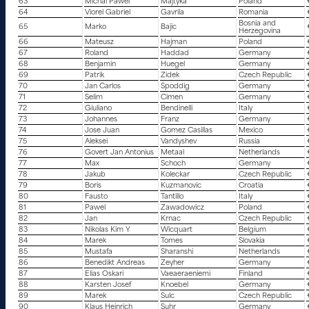
63
Michal Pawel
Majtyka
Poland
64
Viorel Gabriel
Gavrila
Romania
Bosnia and
65
Marko
Bajic
Herzegovina
66
Mateusz
Hajman
Poland
67
Roland
Haddad
Germany
68
Benjamin
Huegel
Germany
69
Patrik
Zidek
Czech Republic
70
Jan Carlos
Spoddig
Germany
71
Selim
Cimen
Germany
72
Giuliano
Bendinelli
Italy
73
Johannes
Franz
Germany
74
Jose Juan
Gomez Casillas
Mexico
75
Aleksei
Vandyshev
Russia
76
Govert Jan Antonius
Metaal
Netherlands
77
Max
Schoch
Germany
78
Jakub
Koleckar
Czech Republic
79
Boris
Kuzmanovic
Croatia
80
Fausto
Tantillo
Italy
81
Pawel
Zawadowicz
Poland
82
Jan
Krnac
Czech Republic
83
Nikolas Kim Y
Wicquart
Belgium
84
Marek
Tomes
Slovakia
85
Mustafa
Sharanshi
Netherlands
86
Benedikt Andreas
Zeyher
Germany
87
Elias Oskari
Vaeaeraeniemi
Finland
88
Karsten Josef
Knoebel
Germany
89
Marek
Sulc
Czech Republic
90
Klaus Heinrich
Suhr
Germany