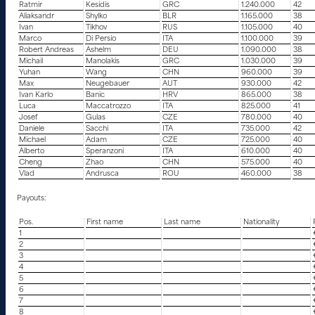
Ratmir
Kesidis
GRC
1.240.000
42
Aliaksandr
Shylko
BLR
1.165.000
38
Ivan
Tikhov
RUS
1.105.000
40
Marco
Di Persio
ITA
1.100.000
39
Robert Andreas
Ashelm
DEU
1.090.000
38
Michail
Manolakis
GRC
1.030.000
39
Yuhan
Wang
CHN
960.000
39
Max
Neugebauer
AUT
930.000
42
Ivan Karlo
Banic
HRV
865.000
38
Luca
Maccatrozzo
ITA
825.000
41
Josef
Gulas
CZE
780.000
40
Daniele
Sacchi
ITA
735.000
42
Michael
Adam
CZE
725.000
40
Alberto
Speranzoni
ITA
610.000
40
Cheng
Zhao
CHN
575.000
40
Vlad
Andrusca
ROU
460.000
38
Payouts:
Pos.
First name
Last name
Nationality
1
2
3
4
5
6
7
8