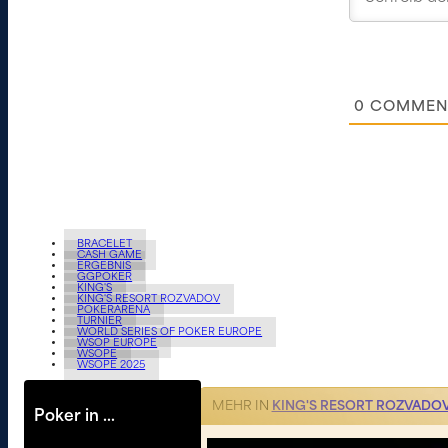
0
COMMEN
BRACELET
CASH GAME
ERGEBNIS
GGPOKER
KING'S
KING'S RESORT ROZVADOV
POKERARENA
TURNIER
WORLD SERIES OF POKER EUROPE
WSOP EUROPE
WSOPE
WSOPE 2025
MEHR IN
KING'S RESORT ROZVADO
Poker in …