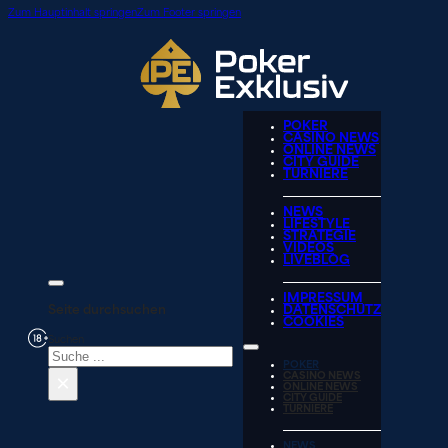
Zum Hauptinhalt springen
Zum Footer springen
POKER
CASINO NEWS
ONLINE NEWS
CITY GUIDE
TURNIERE
NEWS
LIFESTYLE
STRATEGIE
VIDEOS
LIVEBLOG
IMPRESSUM
Seite durchsuchen
DATENSCHUTZ
COOKIES
Suchen
POKER
×
CASINO NEWS
ONLINE NEWS
CITY GUIDE
TURNIERE
NEWS