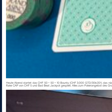
Heute Abend startet das CHF 50 + 50 + 10 Bounty (CHF 3.000 GTD/30k/20′), das nä
Rake CAP von CHF 5 und Bad Beat Jackpot gespielt. Alles zum Pokerangebot des Gra