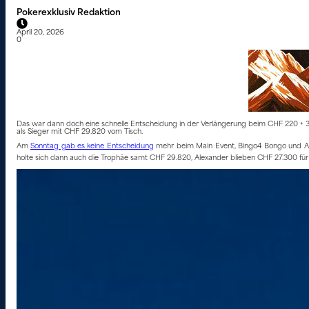
Pokerexklusiv Redaktion
April 20, 2026
0
Das war dann doch eine schnelle Entscheidung in der Verlängerung beim CHF 220 +
als Sieger mit CHF 29.820 vom Tisch.
Am
Sonntag gab es keine Entscheidung
mehr beim Main Event, Bingo4 Bongo und Ale
holte sich dann auch die Trophäe samt CHF 29.820, Alexander blieben CHF 27.300 für P