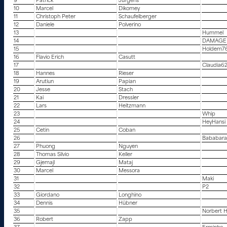
9
Patrick
Jürgens
10
Marcel
Dikomey
11
Christoph Peter
Schaufelberger
12
Daniele
Polverino
13
Hummel
14
DAMAGE
15
Holdem7
16
Flavio Erich
Casutt
17
Claudia6
18
Hannes
Rieser
19
Arutiun
Papian
20
Jesse
Stach
21
Kai
Dressler
22
Lars
Heitzmann
23
Whip
24
HeyHansi
25
Cetin
Coban
26
Bababara
27
Phuong
Nguyen
28
Thomas Silvio
Keller
29
Gjemajl
Mataj
30
Marcel
Messora
31
Maki
32
P2
33
Giordano
Longhino
34
Dennis
Hübner
35
Norbert 
36
Robert
Zapp