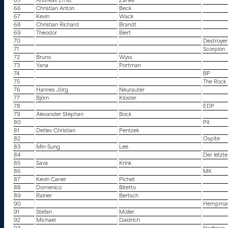
65
Andreas Ernst
Zanke
66
Christian Anton
Beck
67
Kevin
Wack
68
Christian Richard
Brandt
69
Theodor
Biert
70
Destroyer
71
Scorpion
72
Bruno
Wyss
73
Yana
Portman
74
BP
75
The Rock
76
Hannes Jörg
Neurauter
77
Björn
Kloster
78
EDP
79
Alexander Stephan
Bock
80
Pit
81
Detlev Christian
Pentzek
82
Ospite
83
Min-Sung
Lee
84
Der letzt
85
Sava
Krink
86
MK
87
Kevin Caner
Pichet
88
Domenico
Bitetto
89
Rainer
Bertsch
90
Hempmas
91
Stefan
Müller
92
Michael
Daidrich