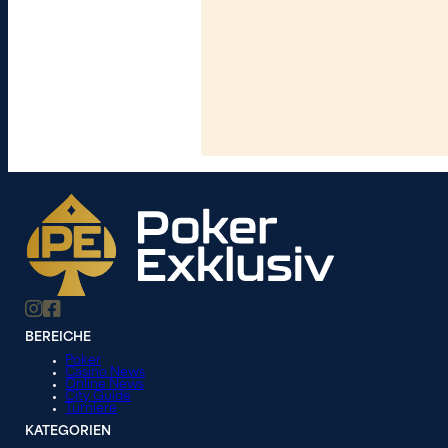
BEREICHE
Poker
Casino News
Online News
City Guide
Turniere
KATEGORIEN