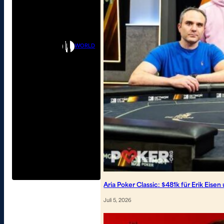
WORLD
Aria Poker Classic: $481k für Erik Ei
Juli 5, 2026