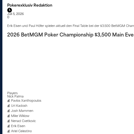
Pokerexklusiv Redaktion
Juli 5, 2026
0
Erik Eisen und Paul Höfer spielen aktuell den Final Table bei der $3.500 BetMGM Champi
2026 BetMGM Poker Championship $3,500 Main Event 
Players
Nick Palma
💰 Pavlos Xanthopoulos
💰 Uri Kadosh
💰 Josh Mammen
💰 Mike Wiklow
💰 Nenad Cvetkovic
💰 Erik Eisen
💰 Ariel Celestino