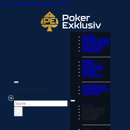
Zum Hauptinhalt springen
Zum Footer springen
POKER
CASINO NEWS
ONLINE NEWS
CITY GUIDE
TURNIERE
NEWS
LIFESTYLE
STRATEGIE
VIDEOS
LIVEBLOG
IMPRESSUM
Seite durchsuchen
DATENSCHUTZ
COOKIES
Suchen
POKER
×
CASINO NEWS
ONLINE NEWS
CITY GUIDE
TURNIERE
NEWS