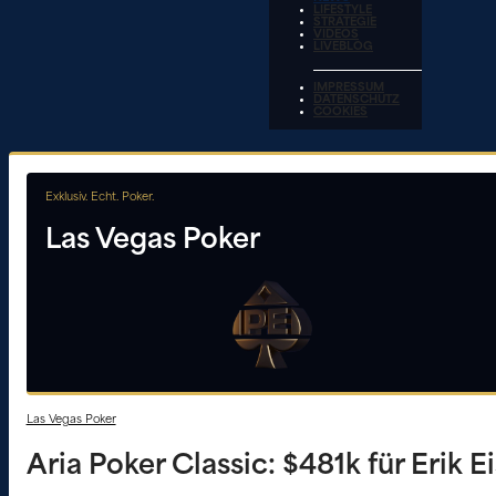
LIFESTYLE
STRATEGIE
VIDEOS
LIVEBLOG
IMPRESSUM
DATENSCHUTZ
COOKIES
Exklusiv. Echt. Poker.
Las Vegas Poker
Las Vegas Poker
Aria Poker Classic: $481k für Eri