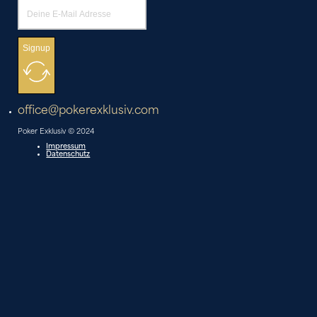
Signup
office@pokerexklusiv.com
Poker Exklusiv © 2024
Impressum
Datenschutz