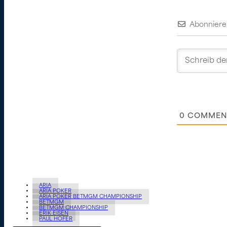
Abonniere
0
COMMEN
ARIA
ARIA POKER
ARIA POKER BETMGM CHAMPIONSHIP
BETMGM
BETMGM CHAMPIONSHIP
ERIK EISEN
PAUL HÖFER