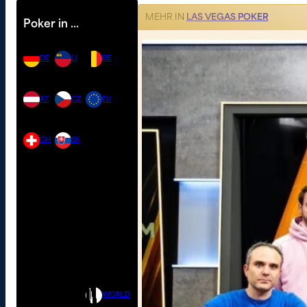
MEHR IN
LAS VEGAS POKER
Poker in …
DE
LI
BE
AT
CZ
EU
CH
SK
WORLD