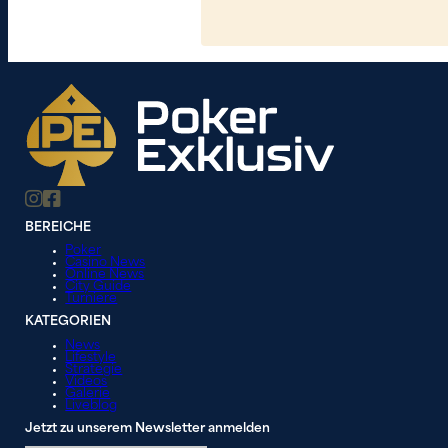
BEREICHE
Poker
Casino News
Online News
City Guide
Turniere
KATEGORIEN
News
Lifestyle
Strategie
Videos
Galerie
Liveblog
Jetzt zu unserem Newsletter anmelden