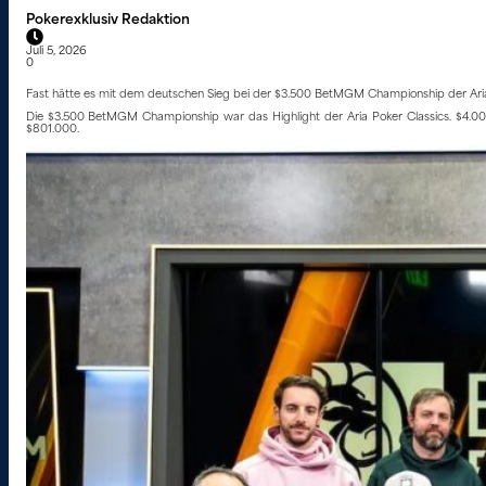
Pokerexklusiv Redaktion
Juli 5, 2026
0
Fast hätte es mit dem deutschen Sieg bei der $3.500 BetMGM Championship der Aria Po
Die $3.500 BetMGM Championship war das Highlight der Aria Poker Classics. $4.00.0
$801.000.