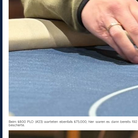
Beim $800 PLO (#23) warteten ebenfalls $75.000, hier waren es dann bereits 192 
bescherte.