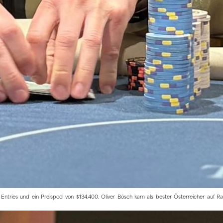
Entries und ein Preispool von $134.400. Oliver Bösch kam als bester Österreicher auf 