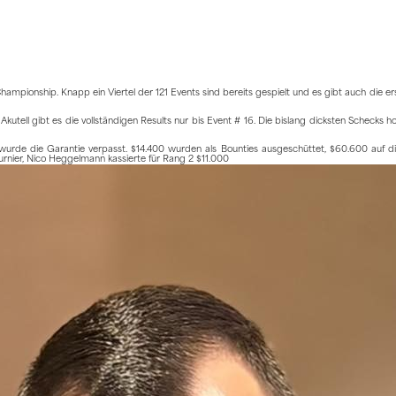
ampionship. Knapp ein Viertel der 121 Events sind bereits gespielt und es gibt auch die erst
Akutell gibt es die vollständigen Results nur bis Event # 16. Die bislang dicksten Schecks
rde die Garantie verpasst. $14.400 wurden als Bounties ausgeschüttet, $60.600 auf die 
urnier, Nico Heggelmann kassierte für Rang 2 $11.000