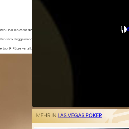
en Final Tables für die
 holten Nico Heggelmann
top 9 Plätze verteilt,
MEHR IN
LAS VEGAS POKER