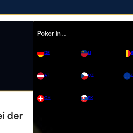
Poker in …
DE
LI
AT
CZ
CH
SK
i der