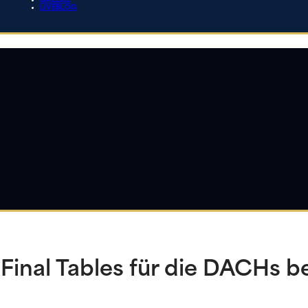
GALERIE
LIVEBLOG
Final Tables für die DACHs be