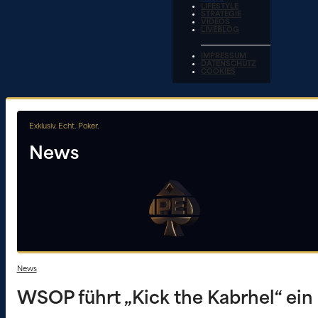
LIFESTYLE
STRATEGIE
VIDEOS
LIVEBLOG
IMPRESSUM
DATENSCHUTZ
COOKIES
Exklusiv. Echt. Poker.
News
News
WSOP führt „Kick the Kabrhel“ ein