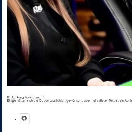
!!!! Achtung Aprilscherz!!!!
Einige hätten sich die Option tatsächlich gewünscht, aber nein, dieser Text ist ein April