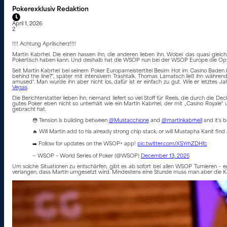
Pokerexklusiv Redaktion
April 1, 2026
2
!!!! Achtung Aprilscherz!!!!
Martin Kabrhel. Die einen hassen ihn, die anderen lieben ihn. Wobei das quasi glei
Pokertisch haben kann. Und deshalb hat die WSOP nun bei der WSOP Europe die Optio
Seit Martin Kabrhel bei seinem Poker Europameistertitel Besim Hot im Casino Bade
behind the line?“, später mit intensivem Trashtalk. Thomas Lamatsch ließ ihn währen
amused“. Man wurde ihn aber nicht los, dafür ist er einfach zu gut. Wie er letztes 
Vegas
.
Die Berichterstatter lieben ihn, niemand liefert so viel Stoff für Reels, die durch di
gutes Poker eben nicht so unterhält wie ein Martin Kabrhel, der mit „Casino Royale“
gebracht hat.
😳 Tension is building between
@Mustacchione
and
@martinkabrhell
and it’s b
🔥 Will Martin add to his already strong chip stack, or will Mustapha Kanit find
➡️ Follow for updates on the WSOP+ app!
pic.twitter.com/XSYrhZDHfc
— WSOP – World Series of Poker (@WSOP)
December 13, 2025
Um solche Situationen zu entschärfen, gibt es ab sofort bei allen WSOP Turnieren – 
verlangen, dass Martin umgesetzt wird. Mindestens eine Stunde muss man aber die K