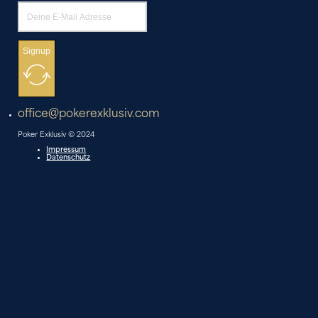
Signup
office@pokerexklusiv.com
Poker Exklusiv © 2024
Impressum
Datenschutz