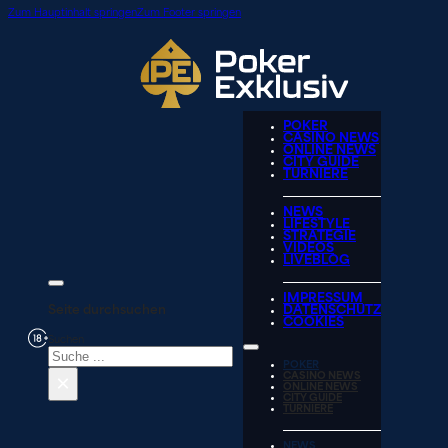
Zum Hauptinhalt springen
Zum Footer springen
POKER
CASINO NEWS
ONLINE NEWS
CITY GUIDE
TURNIERE
NEWS
LIFESTYLE
STRATEGIE
VIDEOS
LIVEBLOG
IMPRESSUM
Seite durchsuchen
DATENSCHUTZ
COOKIES
Suchen
POKER
×
CASINO NEWS
ONLINE NEWS
CITY GUIDE
TURNIERE
NEWS