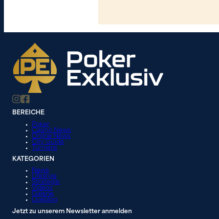
BEREICHE
Poker
Casino News
Online News
City Guide
Turniere
KATEGORIEN
News
Lifestyle
Strategie
Videos
Galerie
Liveblog
Jetzt zu unserem Newsletter anmelden