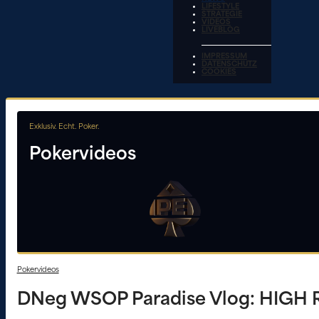
LIFESTYLE
STRATEGIE
VIDEOS
LIVEBLOG
IMPRESSUM
DATENSCHUTZ
COOKIES
Exklusiv. Echt. Poker.
Pokervideos
Pokervideos
DNeg WSOP Paradise Vlog: HIGH