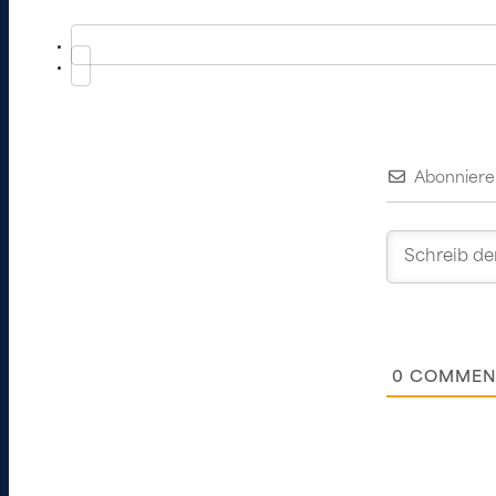
Abonniere
0
COMMEN