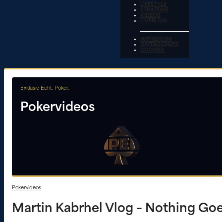
LIFESTYLE
STRATEGIE
VIDEOS
LIVEBLOG
IMPRESSUM
DATENSCHUTZ
COOKIES
Exklusiv. Echt. Poker.
Pokervideos
Pokervideos
Martin Kabrhel Vlog – Nothing Go