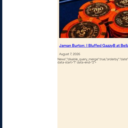
Jaman Burton: I Bluffed GazzyB at Bell
August 7, 2026
News","disable_query_merge":true,"orderby":"date","
data-start="1" data-end="2">