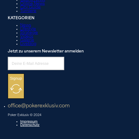
Online News
City Guide
Turniere
KATEGORIEN
News
Lifestyle
Strategie
Videos
Galerie
Liveblog
Jetzt zu unserem Newsletter anmelden
Signup
office@pokerexklusiv.com
Poker Exklusiv © 2024
Impressum
Datenschutz