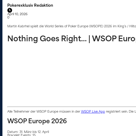
Pokerexklusiv Redaktion
April 10, 2026
0
Martin Kabrhel spielt die World Series of Poker Europe (WSOPE) 2026 im King’s / Hilt
Nothing Goes Right… | WSOP Euro
Alle Teilnehmer der WSOP Europe müssen in der
WSOP Live App
registriert sein. Die
WSOP Europe 2026
Datum: 31. März bis 12. April
Bracelet Events: 15