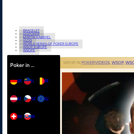
BRACELET
GGPOKER
MARTIN KABRHEL
VLOG
WORLD SERIES OF POKER EUROPE
WSOP EUROPE
WSOPE
MEHR IN
POKERVIDEOS
,
WSOP
,
WSO
Poker in …
DE
LI
BE
AT
CZ
EU
CH
SK