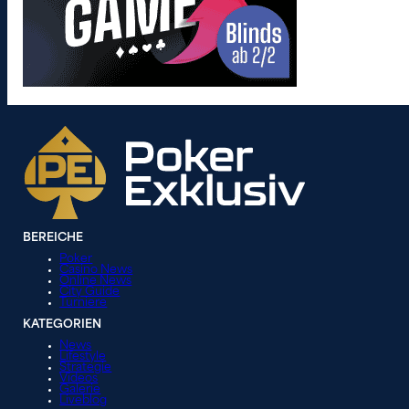
BEREICHE
Poker
Casino News
Online News
City Guide
Turniere
KATEGORIEN
News
Lifestyle
Strategie
Videos
Galerie
Liveblog