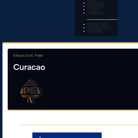
LIFESTYLE
STRATEGIE
VIDEOS
LIVEBLOG
IMPRESSUM
DATENSCHUTZ
COOKIES
Exklusiv. Echt. Poker.
Curacao