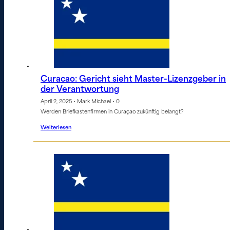
Curacao: Gericht sieht Master-Lizenzgeber in
der Verantwortung
April 2, 2025 • Mark Michael • 0
Werden Briefkastenfirmen in Curaçao zukünftig belangt?
Weiterlesen