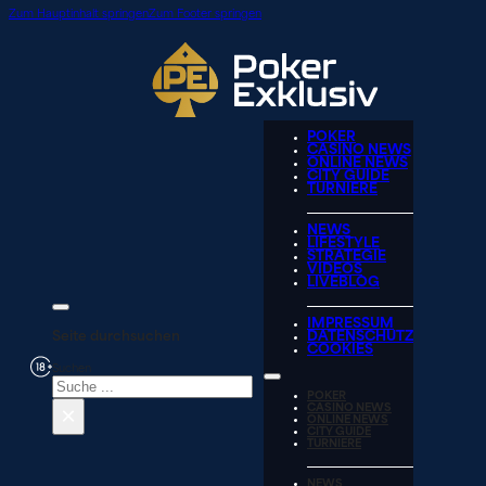
Zum Hauptinhalt springen
Zum Footer springen
POKER
CASINO NEWS
ONLINE NEWS
CITY GUIDE
TURNIERE
NEWS
LIFESTYLE
STRATEGIE
VIDEOS
LIVEBLOG
IMPRESSUM
Seite durchsuchen
DATENSCHUTZ
COOKIES
Suchen
POKER
×
CASINO NEWS
ONLINE NEWS
CITY GUIDE
TURNIERE
NEWS